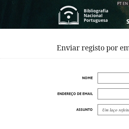
PT
EN
S
S
C
C
Enviar registo por em
C
C
A
A
NOME
ENDEREÇO DE EMAIL
ASSUNTO