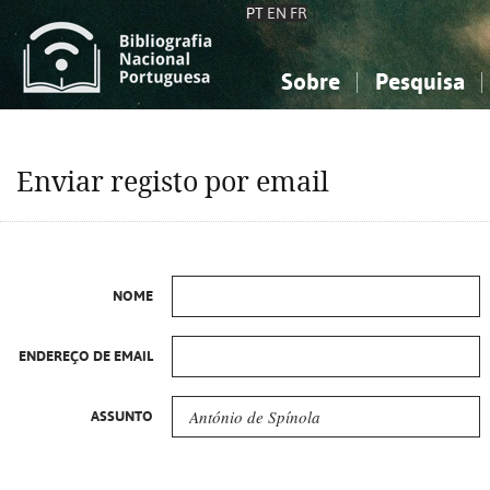
PT
EN
FR
Sobre
Pesquisa
Sobre a Bibliografia Nacional
Simples
Conhecimento, Informação...
Conhecimento, Informação...
Combinada
A
Enviar registo por email
Ciências sociais...
Ciências sociais...
Arte, desporto...
Arte, desporto...
NOME
ENDEREÇO DE EMAIL
ASSUNTO