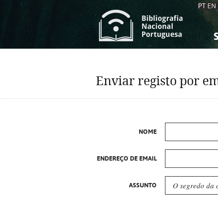
PT
EN
S
S
C
C
Enviar registo por em
C
C
A
A
NOME
ENDEREÇO DE EMAIL
ASSUNTO