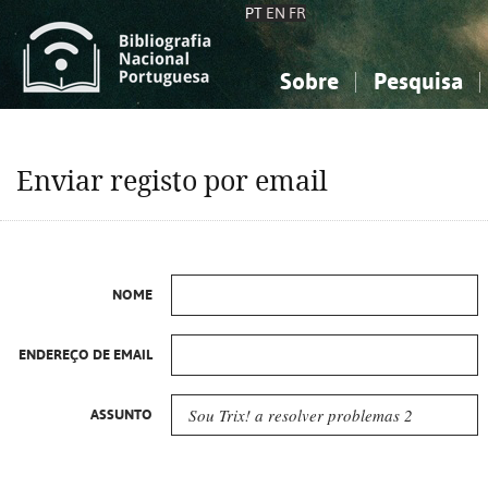
PT
EN
FR
Sobre
Pesquisa
Sobre a Bibliografia Nacional
Simples
Conhecimento, Informação...
Conhecimento, Informação...
Combinada
A
Enviar registo por email
Ciências sociais...
Ciências sociais...
Arte, desporto...
Arte, desporto...
NOME
ENDEREÇO DE EMAIL
ASSUNTO