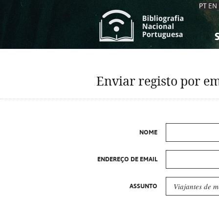
PT
EN
S
S
C
C
Enviar registo por em
C
C
A
A
NOME
ENDEREÇO DE EMAIL
ASSUNTO