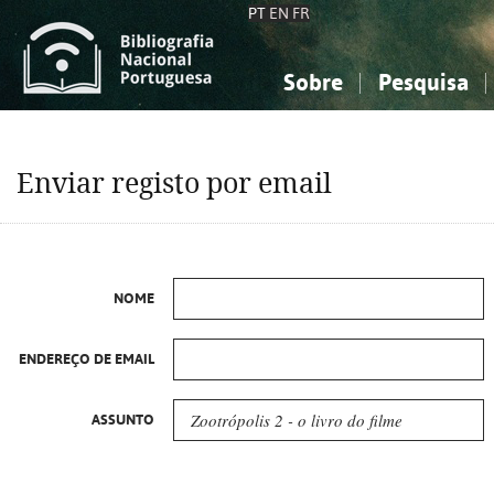
PT
EN
FR
Sobre
Pesquisa
Sobre a Bibliografia Nacional
Simples
Conhecimento, Informação...
Conhecimento, Informação...
Combinada
A
Enviar registo por email
Ciências sociais...
Ciências sociais...
Arte, desporto...
Arte, desporto...
NOME
ENDEREÇO DE EMAIL
ASSUNTO