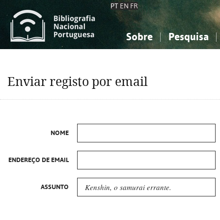
PT
EN
FR
Sobre
Pesquisa
Sobre a Bibliografia Nacional
Simples
Conhecimento, Informação...
Conhecimento, Informação...
Combinada
A
Enviar registo por email
Ciências sociais...
Ciências sociais...
Arte, desporto...
Arte, desporto...
NOME
ENDEREÇO DE EMAIL
ASSUNTO