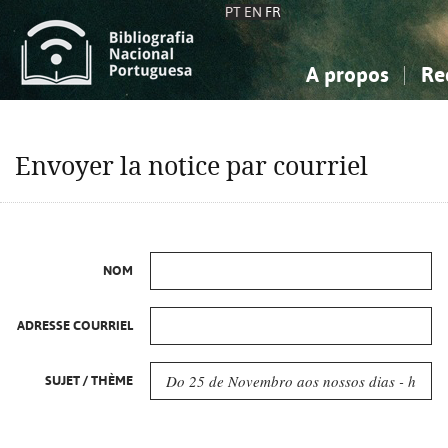
PT
EN
FR
A propos
Re
La Bibliographie Nationale
Simple
Connaissance, Information...
Connaissance, Information...
Avancée
Mes 
Envoyer la notice par courriel
Sciences sociales...
Sciences sociales...
Arts, sport...
Arts, sport...
NOM
ADRESSE COURRIEL
SUJET / THÈME