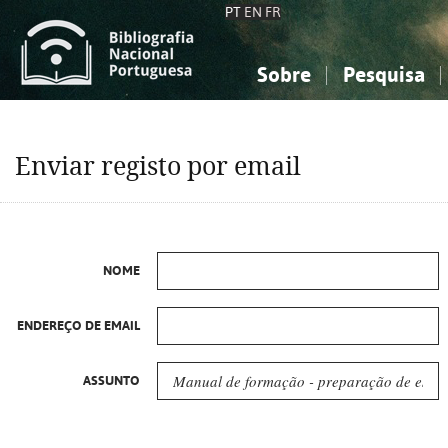
PT
EN
FR
Sobre
Pesquisa
Sobre a Bibliografia Nacional
Simples
Conhecimento, Informação...
Conhecimento, Informação...
Combinada
A
Enviar registo por email
Ciências sociais...
Ciências sociais...
Arte, desporto...
Arte, desporto...
NOME
ENDEREÇO DE EMAIL
ASSUNTO