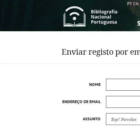
PT
EN
S
S
C
C
Enviar registo por em
C
C
A
A
NOME
ENDEREÇO DE EMAIL
ASSUNTO