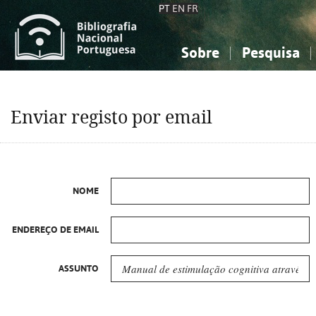
PT
EN
FR
Sobre
Pesquisa
Sobre a Bibliografia Nacional
Simples
Conhecimento, Informação...
Conhecimento, Informação...
Combinada
A
Enviar registo por email
Ciências sociais...
Ciências sociais...
Arte, desporto...
Arte, desporto...
NOME
ENDEREÇO DE EMAIL
ASSUNTO