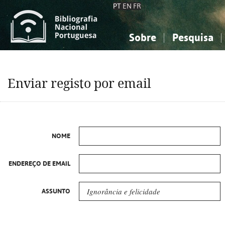
PT
EN
FR
Sobre
Pesquisa
Sobre a Bibliografia Nacional
Simples
Conhecimento, Informação...
Conhecimento, Informação...
Combinada
A
Enviar registo por email
Ciências sociais...
Ciências sociais...
Arte, desporto...
Arte, desporto...
NOME
ENDEREÇO DE EMAIL
ASSUNTO