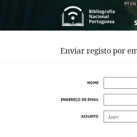
PT
EN
S
S
C
C
Enviar registo por em
C
C
A
A
NOME
ENDEREÇO DE EMAIL
ASSUNTO