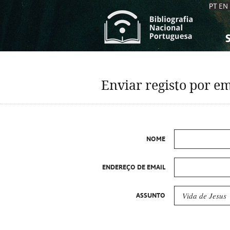
PT
EN
S
S
C
C
Enviar registo por em
C
C
A
A
NOME
ENDEREÇO DE EMAIL
ASSUNTO