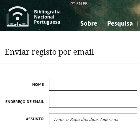
PT
EN
FR
Sobre
Pesquisa
Sobre a Bibliografia Nacional
Simples
Conhecimento, Informação...
Conhecimento, Informação...
Combinada
A
Enviar registo por email
Ciências sociais...
Ciências sociais...
Arte, desporto...
Arte, desporto...
NOME
ENDEREÇO DE EMAIL
ASSUNTO