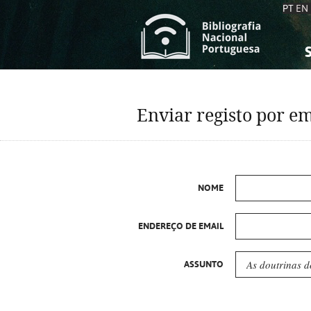
PT
EN
S
S
C
C
Enviar registo por em
C
C
A
A
NOME
ENDEREÇO DE EMAIL
ASSUNTO