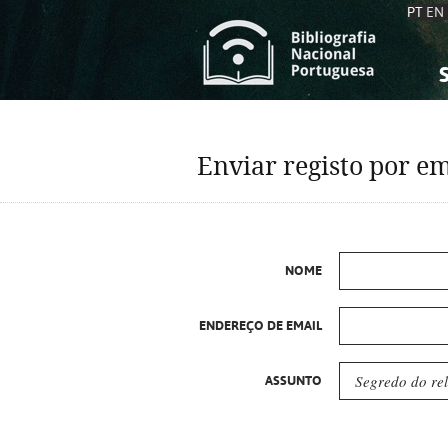
PT
EN
S
S
C
C
Enviar registo por em
C
C
A
A
NOME
ENDEREÇO DE EMAIL
ASSUNTO