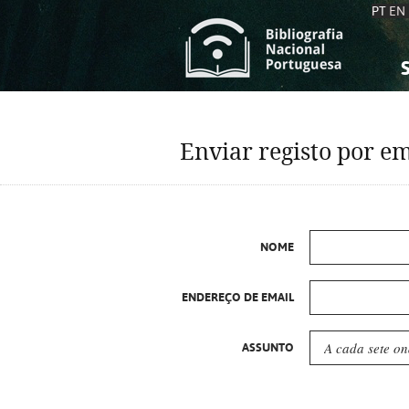
PT
EN
S
S
C
C
Enviar registo por em
C
C
A
A
NOME
ENDEREÇO DE EMAIL
ASSUNTO