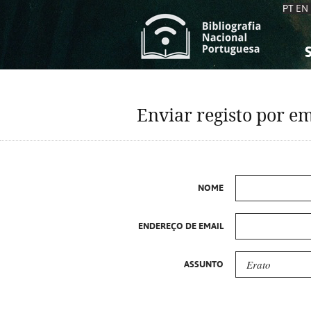
PT
EN
S
S
C
C
Enviar registo por em
C
C
A
A
NOME
ENDEREÇO DE EMAIL
ASSUNTO