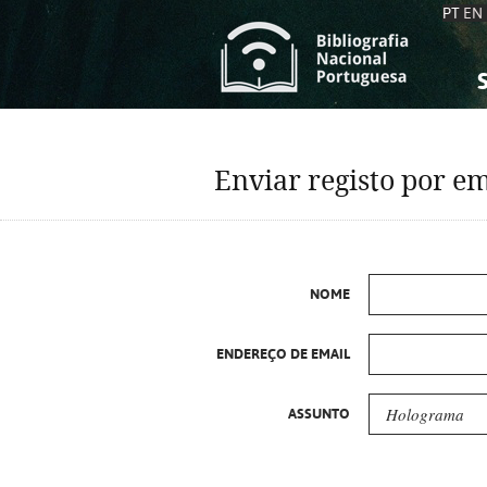
PT
EN
S
S
C
C
Enviar registo por em
C
C
A
A
NOME
ENDEREÇO DE EMAIL
ASSUNTO