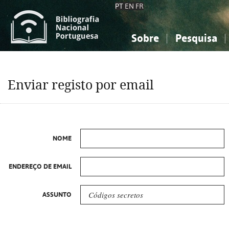
PT
EN
FR
Sobre
Pesquisa
Sobre a Bibliografia Nacional
Simples
Conhecimento, Informação...
Conhecimento, Informação...
Combinada
A
Enviar registo por email
Ciências sociais...
Ciências sociais...
Arte, desporto...
Arte, desporto...
NOME
ENDEREÇO DE EMAIL
ASSUNTO