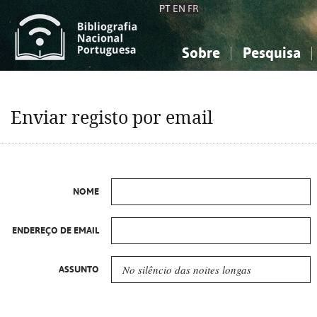
PT
EN
FR
Sobre
Pesquisa
Sobre a Bibliografia Nacional
Simples
Conhecimento, Informação...
Conhecimento, Informação...
Combinada
A
Enviar registo por email
Ciências sociais...
Ciências sociais...
Arte, desporto...
Arte, desporto...
NOME
ENDEREÇO DE EMAIL
ASSUNTO