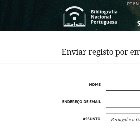
PT
EN
S
S
C
C
Enviar registo por em
C
C
A
A
NOME
ENDEREÇO DE EMAIL
ASSUNTO