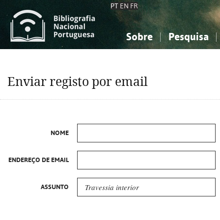
PT
EN
FR
Sobre
Pesquisa
Sobre a Bibliografia Nacional
Simples
Conhecimento, Informação...
Conhecimento, Informação...
Combinada
A
Enviar registo por email
Ciências sociais...
Ciências sociais...
Arte, desporto...
Arte, desporto...
NOME
ENDEREÇO DE EMAIL
ASSUNTO