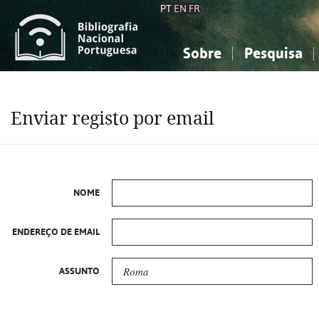
PT
EN
FR
Sobre
Pesquisa
Sobre a Bibliografia Nacional
Simples
Conhecimento, Informação...
Conhecimento, Informação...
Combinada
A
Enviar registo por email
Ciências sociais...
Ciências sociais...
Arte, desporto...
Arte, desporto...
NOME
ENDEREÇO DE EMAIL
ASSUNTO