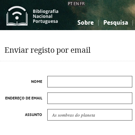
PT
EN
FR
Sobre
Pesquisa
Sobre a Bibliografia Nacional
Simples
Conhecimento, Informação...
Conhecimento, Informação...
Combinada
A
Enviar registo por email
Ciências sociais...
Ciências sociais...
Arte, desporto...
Arte, desporto...
NOME
ENDEREÇO DE EMAIL
ASSUNTO