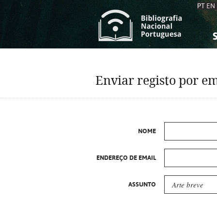
PT
EN
S
S
C
C
Enviar registo por em
C
C
A
A
NOME
ENDEREÇO DE EMAIL
ASSUNTO