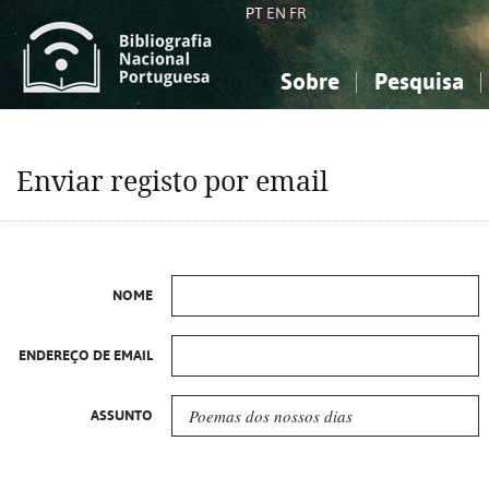
PT
EN
FR
Sobre
Pesquisa
Sobre a Bibliografia Nacional
Simples
Conhecimento, Informação...
Conhecimento, Informação...
Combinada
A
Enviar registo por email
Ciências sociais...
Ciências sociais...
Arte, desporto...
Arte, desporto...
NOME
ENDEREÇO DE EMAIL
ASSUNTO