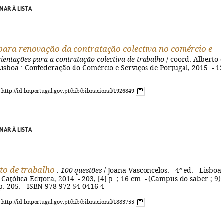
NAR À LISTA
ara renovação da contratação colectiva no comércio e
rientações para a contratação colectiva de trabalho
/ coord. Alberto
 Lisboa : Confederação do Comércio e Serviços de Portugal, 2015. - 1
: http://id.bnportugal.gov.pt/bib/bibnacional/1926849
NAR À LISTA
to de trabalho
: 100 questões
/ Joana Vasconcelos. - 4ª ed. - Lisboa
Católica Editora, 2014. - 203, [4] p. ; 16 cm. - (Campus do saber ; 9).
 p. 205. - ISBN 978-972-54-0416-4
: http://id.bnportugal.gov.pt/bib/bibnacional/1883755