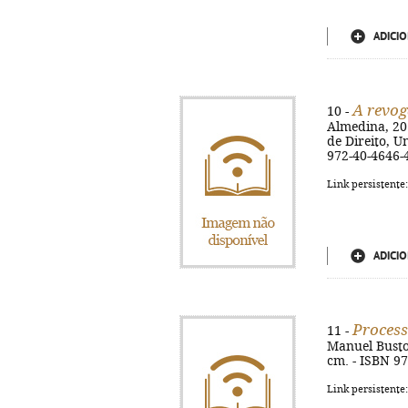
ADICIO
A revog
10 -
Almedina, 2011
de Direito, U
972-40-4646-
Link persistente
ADICIO
Process
11 -
Manuel Busto. 
cm. - ISBN 9
Link persistente