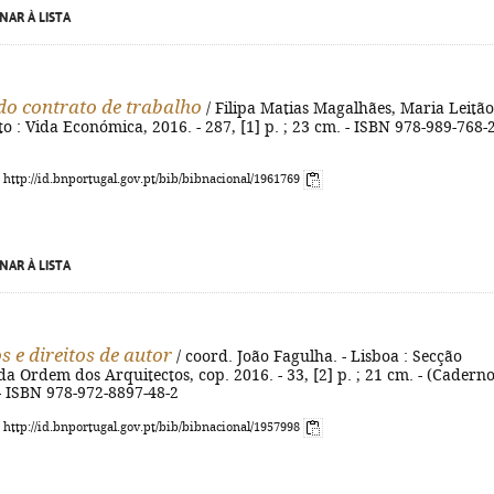
NAR À LISTA
o contrato de trabalho
/ Filipa Matias Magalhães, Maria Leitão
rto : Vida Económica, 2016. - 287, [1] p. ; 23 cm. - ISBN 978-989-768-
: http://id.bnportugal.gov.pt/bib/bibnacional/1961769
NAR À LISTA
s e direitos de autor
/ coord. João Fagulha. - Lisboa : Secção
da Ordem dos Arquitectos, cop. 2016. - 33, [2] p. ; 21 cm. - (Cadern
. - ISBN 978-972-8897-48-2
: http://id.bnportugal.gov.pt/bib/bibnacional/1957998