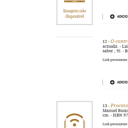
ADICIO
O contr
12 -
actualiz. - Li
saber ; 9). - 
Link persistente
ADICIO
Process
13 -
Manuel Busto. 
cm. - ISBN 9
Link persistente