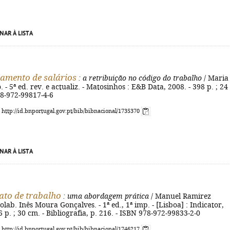
NAR À LISTA
amento de salários
: a retribuição no código do trabalho
/ Maria
- 5ª ed. rev. e actualiz. - Matosinhos : E&B Data, 2008. - 398 p. ; 24
78-972-99817-4-6
: http://id.bnportugal.gov.pt/bib/bibnacional/1735370
NAR À LISTA
ato de trabalho
: uma abordagem prática
/ Manuel Ramirez
olab. Inês Moura Gonçalves. - 1ª ed., 1ª imp. - [Lisboa] : Indicator,
6 p. ; 30 cm. - Bibliografia, p. 216. - ISBN 978-972-99833-2-0
: http://id.bnportugal.gov.pt/bib/bibnacional/1746217