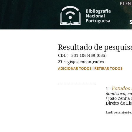
PT
EN
S
S
C
C
Resultado de pesquis
C
C
CDU: =331.106(469)(035)
A
A
23
registos encontrados
ADICIONAR TODOS
|
RETIRAR TODOS
Estudos 
1 -
doméstico, co
/ João Zenha
Direito de Li
Link persistente