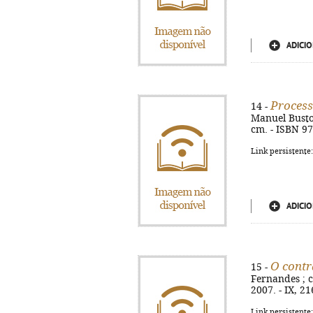
ADICIO
Process
14 -
Manuel Busto. 
cm. - ISBN 9
Link persistente
ADICIO
O contr
15 -
Fernandes ; c
2007. - IX, 21
Link persistente