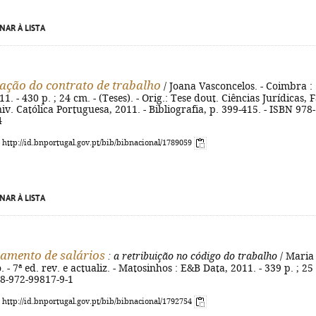
NAR À LISTA
ação do contrato de trabalho
/ Joana Vasconcelos. - Coimbra :
. - 430 p. ; 24 cm. - (Teses). - Orig.: Tese dout. Ciências Jurídicas, F
niv. Católica Portuguesa, 2011. - Bibliografia, p. 399-415. - ISBN 978-
4
: http://id.bnportugal.gov.pt/bib/bibnacional/1789059
NAR À LISTA
amento de salários
: a retribuição no código do trabalho
/ Maria
- 7ª ed. rev. e actualiz. - Matosinhos : E&B Data, 2011. - 339 p. ; 25
78-972-99817-9-1
: http://id.bnportugal.gov.pt/bib/bibnacional/1792754