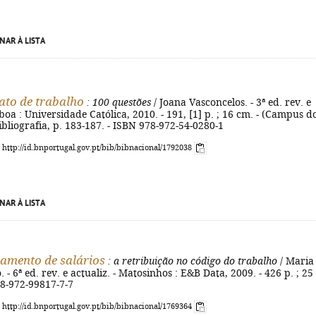
NAR À LISTA
ato de trabalho
: 100 questões
/ Joana Vasconcelos. - 3ª ed. rev. e
sboa : Universidade Católica, 2010. - 191, [1] p. ; 16 cm. - (Campus d
Bibliografia, p. 183-187. - ISBN 978-972-54-0280-1
: http://id.bnportugal.gov.pt/bib/bibnacional/1792038
NAR À LISTA
amento de salários
: a retribuição no código do trabalho
/ Maria
- 6ª ed. rev. e actualiz. - Matosinhos : E&B Data, 2009. - 426 p. ; 25
78-972-99817-7-7
: http://id.bnportugal.gov.pt/bib/bibnacional/1769364