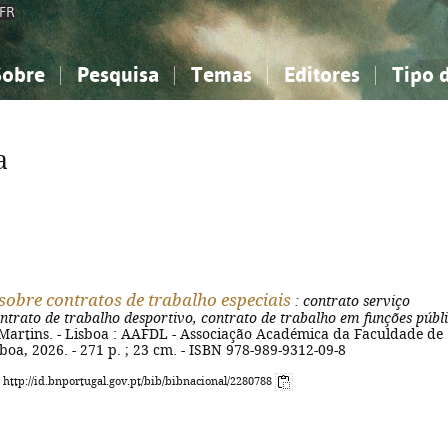
FR
Sobre
Pesquisa
Temas
Editores
Tipo 
obre a Bibliografia Nacional
imples
onhecimento, Informação...
onhecimento, Informação...
Combinada
A minha lista
Como utilizar
Filosofia, psicologia...
Filosofia, psicologia...
Perguntas frequente
a
iências sociais...
iências sociais...
Ciências exatas e naturais...
Ciências exatas e naturais...
rte, desporto...
rte, desporto...
Literatura, linguística...
Literatura, linguística...
sobre contratos de trabalho especiais
: contrato serviço
ntrato de trabalho desportivo, contrato de trabalho em funções públ
 Martins. - Lisboa : AAFDL - Associação Académica da Faculdade de
sboa, 2026. - 271 p. ; 23 cm. - ISBN 978-989-9312-09-8
: http://id.bnportugal.gov.pt/bib/bibnacional/2280788