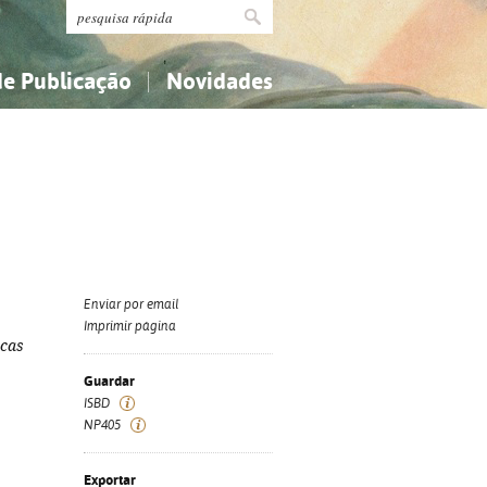
de Publicação
Novidades
s
Religião...
Religião...
Ciências aplicadas...
Ciências aplicadas...
História, geografia, biografias...
História, geografia, biografias...
Enviar por email
Imprimir página
icas
Guardar
ISBD
NP405
Exportar