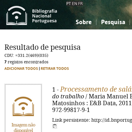
PT
EN
FR
Sobre
Pesquisa
Sobre a Bibliografia Nacional
Simples
Conhecimento, Informação...
Conhecimento, Informação...
Combinada
A
Resultado de pesquisa
Ciências sociais...
Ciências sociais...
CDU: =331.2(469)(035)
Arte, desporto...
Arte, desporto...
7
registos encontrados
ADICIONAR TODOS
|
RETIRAR TODOS
Processamento de salá
1 -
do trabalho
/ Maria Manuel Bus
Matosinhos : E&B Data, 2011. 
972-99817-9-1
Link persistente: http://id.bnportu