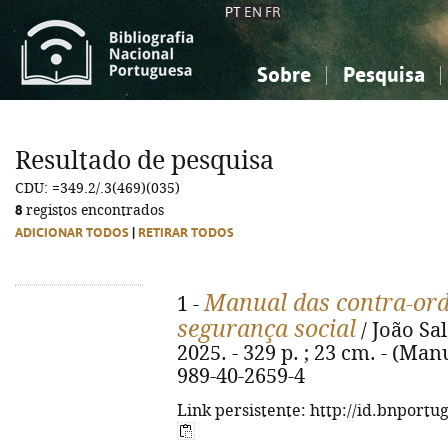
PT
EN
FR
Sobre
Pesquisa
Sobre a Bibliografia Nacional
Simples
Conhecimento, Informação...
Conhecimento, Informação...
Combinada
A
Resultado de pesquisa
Ciências sociais...
Ciências sociais...
CDU: =349.2/.3(469)(035)
Arte, desporto...
Arte, desporto...
8
registos encontrados
ADICIONAR TODOS
|
RETIRAR TODOS
Manual das contra-ord
1 -
segurança social
/ João Sa
2025. - 329 p. ; 23 cm. - (Man
989-40-2659-4
Link persistente: http://id.bnportu