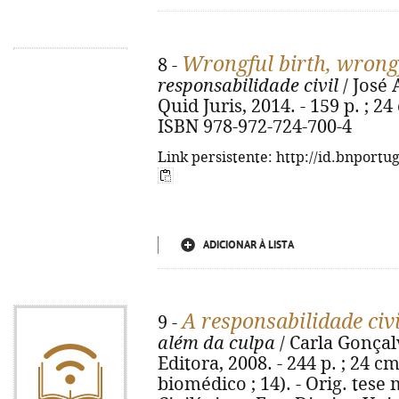
Wrongful birth, wrongf
8 -
responsabilidade civil
/ José 
Quid Juris, 2014. - 159 p. ; 24
ISBN 978-972-724-700-4
Link persistente: http://id.bnportu
ADICIONAR À LISTA
A responsabilidade civ
9 -
além da culpa
/ Carla Gonçal
Editora, 2008. - 244 p. ; 24 cm
biomédico ; 14). - Orig. tese 