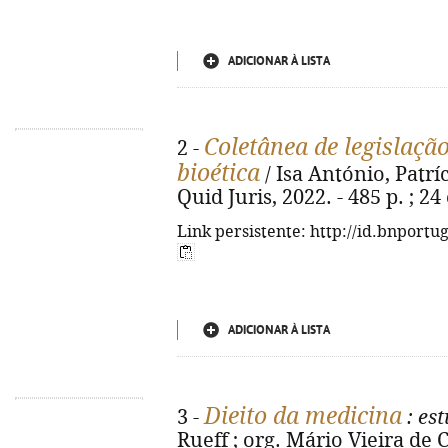
ADICIONAR À LISTA
Coletânea de legislação
2 -
bioética
/ Isa António, Patrí
Quid Juris, 2022. - 485 p. ; 2
Link persistente: http://id.bnportu
ADICIONAR À LISTA
Dieito da medicina
3 -
: est
Rueff ; org. Mário Vieira de 