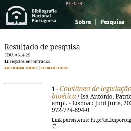
PT
EN
FR
Sobre
Pesquisa
Sobre a Bibliografia Nacional
Simples
Conhecimento, Informação...
Conhecimento, Informação...
Combinada
A
Resultado de pesquisa
Ciências sociais...
Ciências sociais...
CDU: =614.25
Arte, desporto...
Arte, desporto...
12
registos encontrados
ADICIONAR TODOS
|
RETIRAR TODOS
Coletânea de legislação
1 -
bioética
/ Isa António, Patríc
ampl. - Lisboa : Juid Juris, 20
972-724-894-0
Link persistente: http://id.bnportu