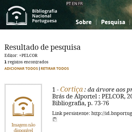
PT
EN
FR
Sobre
Pesquisa
Sobre a Bibliografia Nacional
Simples
Conhecimento, Informação...
Conhecimento, Informação...
Combinada
A
Resultado de pesquisa
Ciências sociais...
Ciências sociais...
Editor: =PELCOR
Arte, desporto...
Arte, desporto...
1
registos encontrados
ADICIONAR TODOS
|
RETIRAR TODOS
Cortiça
1 -
: da árvore aos p
Brás de Alportel : PELCOR, 2004.
Bibliografia, p. 73-76
Link persistente: http://id.bnportu