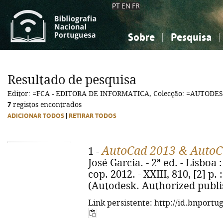
PT
EN
FR
Sobre
Pesquisa
Sobre a Bibliografia Nacional
Simples
Conhecimento, Informação...
Conhecimento, Informação...
Combinada
A
Resultado de pesquisa
Ciências sociais...
Ciências sociais...
Editor: =FCA - EDITORA DE INFORMATICA, Colecção: =AUTODE
Arte, desporto...
Arte, desporto...
7
registos encontrados
ADICIONAR TODOS
|
RETIRAR TODOS
AutoCad 2013 & AutoC
1 -
José Garcia. - 2ª ed. - Lisboa
cop. 2012. - XXIII, 810, [2] p. 
(Autodesk. Authorized publis
Link persistente: http://id.bnportu