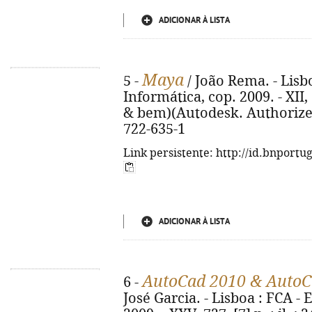
ADICIONAR À LISTA
Maya
5 -
/ João Rema. - Lisbo
Informática, cop. 2009. - XII, 
& bem)(Autodesk. Authorized
722-635-1
Link persistente: http://id.bnportu
ADICIONAR À LISTA
AutoCad 2010 & AutoC
6 -
José Garcia. - Lisboa : FCA - 