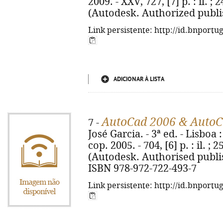
2009. - XXV, 727, [7] p. : il. 
(Autodesk. Authorized publis
Link persistente: http://id.bnportu
ADICIONAR À LISTA
AutoCad 2006 & AutoC
7 -
José Garcia. - 3ª ed. - Lisboa
cop. 2005. - 704, [6] p. : il. 
(Autodesk. Authorised publis
ISBN 978-972-722-493-7
Link persistente: http://id.bnportu