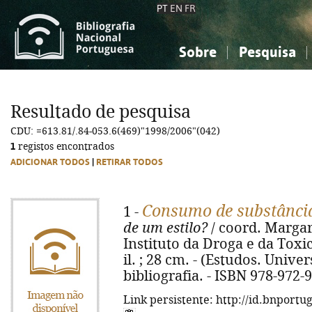
PT
EN
FR
Sobre
Pesquisa
Sobre a Bibliografia Nacional
Simples
Conhecimento, Informação...
Conhecimento, Informação...
Combinada
A
Resultado de pesquisa
Ciências sociais...
Ciências sociais...
CDU: =613.81/.84-053.6(469)"1998/2006"(042)
Arte, desporto...
Arte, desporto...
1
registos encontrados
ADICIONAR TODOS
|
RETIRAR TODOS
Consumo de substânci
1 -
de um estilo?
/ coord. Margar
Instituto da Droga e da Toxic
il. ; 28 cm. - (Estudos. Unive
bibliografia. - ISBN 978-972-
Link persistente: http://id.bnportu