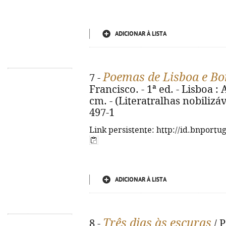
ADICIONAR À LISTA
Poemas de Lisboa e Bo
7 -
Francisco. - 1ª ed. - Lisboa : 
cm. - (Literatralhas nobilizáv
497-1
Link persistente: http://id.bnportu
ADICIONAR À LISTA
Três dias às escuras
8 -
/ P