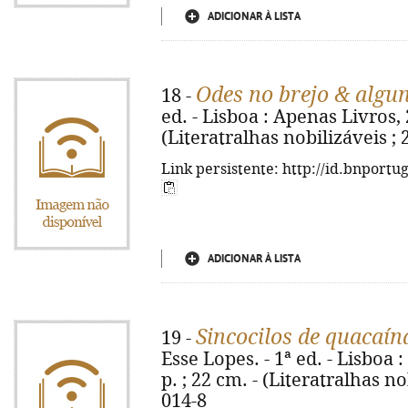
ADICIONAR À LISTA
Odes no brejo & algu
18 -
ed. - Lisboa : Apenas Livros, 2
(Literatralhas nobilizáveis ; 
Link persistente: http://id.bnportu
ADICIONAR À LISTA
Sincocilos de quacaí
19 -
Esse Lopes. - 1ª ed. - Lisboa :
p. ; 22 cm. - (Literatralhas no
014-8