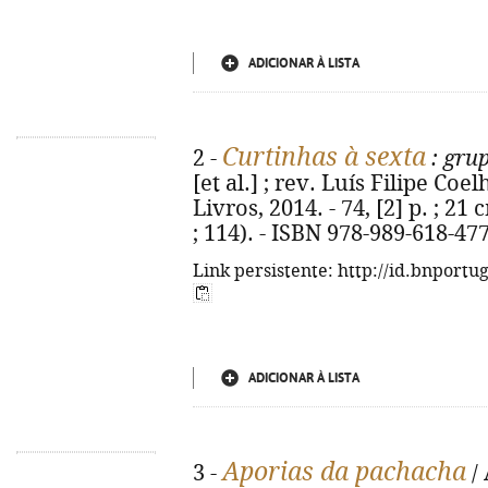
ADICIONAR À LISTA
Curtinhas à sexta
2 -
: gru
[et al.] ; rev. Luís Filipe Coe
Livros, 2014. - 74, [2] p. ; 21
; 114). - ISBN 978-989-618-47
Link persistente: http://id.bnportu
ADICIONAR À LISTA
Aporias da pachacha
3 -
/ 