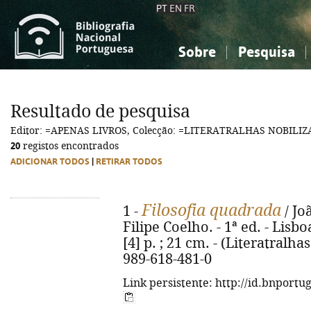
PT
EN
FR
Sobre
Pesquisa
Sobre a Bibliografia Nacional
Simples
Conhecimento, Informação...
Conhecimento, Informação...
Combinada
A
Resultado de pesquisa
Ciências sociais...
Ciências sociais...
Editor: =APENAS LIVROS, Colecção: =LITERATRALHAS NOBILIZ
Arte, desporto...
Arte, desporto...
20
registos encontrados
ADICIONAR TODOS
|
RETIRAR TODOS
Filosofia quadrada
1 -
/ Jo
Filipe Coelho. - 1ª ed. - Lisbo
[4] p. ; 21 cm. - (Literatralha
989-618-481-0
Link persistente: http://id.bnportu