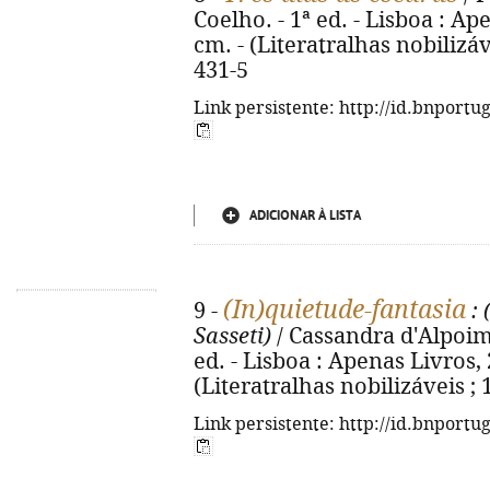
Coelho. - 1ª ed. - Lisboa : Ape
cm. - (Literatralhas nobilizáv
431-5
Link persistente: http://id.bnportu
ADICIONAR À LISTA
(In)quietude-fantasia
9 -
: 
Sasseti)
/ Cassandra d'Alpoim ;
ed. - Lisboa : Apenas Livros, 20
(Literatralhas nobilizáveis ;
Link persistente: http://id.bnportu