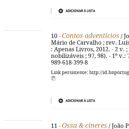
ADICIONAR À LISTA
Contos adventícios
10 -
/ J
Mário de Carvalho ; rev. Luís 
: Apenas Livros, 2012. - 2 v. ;
nobilizáveis ; 97, 98). - 1º v.: 
989-618-399-8
Link persistente: http://id.bnportu
ADICIONAR À LISTA
Ossa & cineres
11 -
/ João P