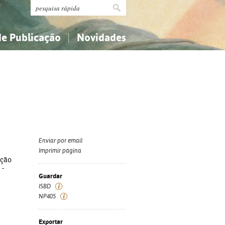
de Publicação
Novidades
s
Religião...
Religião...
Ciências aplicadas...
Ciências aplicadas...
História, geografia, biografias...
História, geografia, biografias...
Enviar por email
Imprimir página
ação
 -
Guardar
ISBD
NP405
Exportar