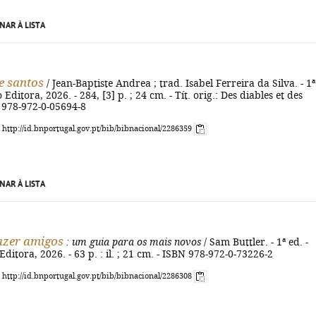
NAR À LISTA
e santos
/ Jean-Baptiste Andrea ; trad. Isabel Ferreira da Silva. - 1ª
o Editora, 2026. - 284, [3] p. ; 24 cm. - Tít. orig.: Des diables et des
N 978-972-0-05694-8
: http://id.bnportugal.gov.pt/bib/bibnacional/2286359
NAR À LISTA
azer amigos
: um guia para os mais novos
/ Sam Buttler. - 1ª ed. -
Editora, 2026. - 63 p. : il. ; 21 cm. - ISBN 978-972-0-73226-2
: http://id.bnportugal.gov.pt/bib/bibnacional/2286308