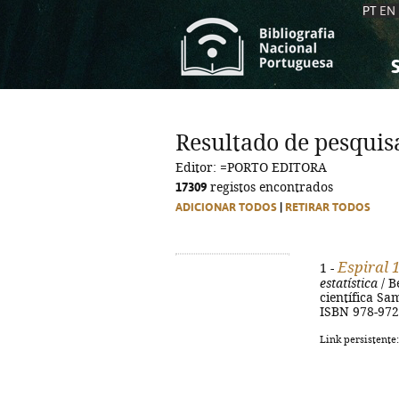
PT
EN
S
S
C
C
Resultado de pesquis
C
C
Editor: =PORTO EDITORA
A
A
17309
registos encontrados
ADICIONAR TODOS
|
RETIRAR TODOS
Espiral 
1 -
estatística
/ B
científica Sam
ISBN 978-972
Link persistente