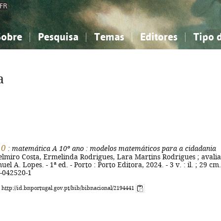
FR
Sobre
Pesquisa
Temas
Editores
Tipo 
obre a Bibliografia Nacional
imples
onhecimento, Informação...
onhecimento, Informação...
Combinada
A minha lista
Como utilizar
Filosofia, psicologia...
Filosofia, psicologia...
Perguntas frequente
a
iências sociais...
iências sociais...
Ciências exatas e naturais...
Ciências exatas e naturais...
rte, desporto...
rte, desporto...
Literatura, linguística...
Literatura, linguística...
10
: matemática A 10º ano
: modelos matemáticos para a cidadania
elmiro Costa, Ermelinda Rodrigues, Lara Martins Rodrigues ; avali
uel A. Lopes. - 1ª ed. - Porto : Porto Editora, 2024. - 3 v. : il. ; 29 cm.
-042520-1
: http://id.bnportugal.gov.pt/bib/bibnacional/2194441