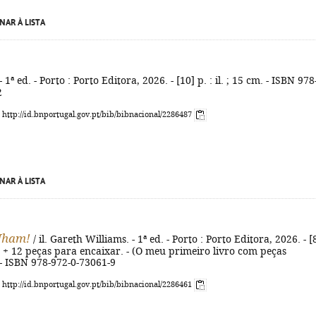
NAR À LISTA
 - 1ª ed. - Porto : Porto Editora, 2026. - [10] p. : il. ; 15 cm. - ISBN 978
2
: http://id.bnportugal.gov.pt/bib/bibnacional/2286487
NAR À LISTA
Nham!
/ il. Gareth Williams. - 1ª ed. - Porto : Porto Editora, 2026. - [
 cm + 12 peças para encaixar. - (O meu primeiro livro com peças
 - ISBN 978-972-0-73061-9
: http://id.bnportugal.gov.pt/bib/bibnacional/2286461