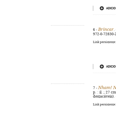
ADICIO
Brincar
6 -
.
972-0-72830-
Link persistente
ADICIO
Nham! 
7 -
p. : il. ; 27
destacáveis).
Link persistente