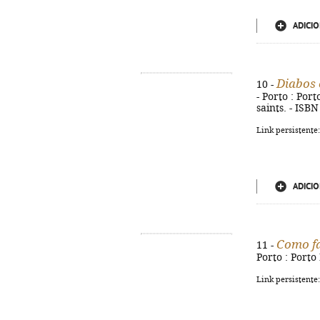
ADICIO
Diabos 
10 -
- Porto : Port
saints. - ISB
Link persistente
ADICIO
Como f
11 -
Porto : Porto 
Link persistente