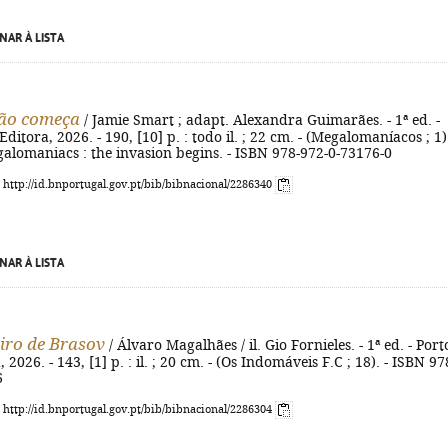
NAR À LISTA
são começa
/ Jamie Smart ; adapt. Alexandra Guimarães. - 1ª ed. -
Editora, 2026. - 190, [10] p. : todo il. ; 22 cm. - (Megalomaníacos ; 1).
egalomaniacs : the invasion begins. - ISBN 978-972-0-73176-0
: http://id.bnportugal.gov.pt/bib/bibnacional/2286340
NAR À LISTA
iro de Brasov
/ Álvaro Magalhães / il. Gio Fornieles. - 1ª ed. - Porto
 2026. - 143, [1] p. : il. ; 20 cm. - (Os Indomáveis F.C ; 18). - ISBN 97
6
: http://id.bnportugal.gov.pt/bib/bibnacional/2286304