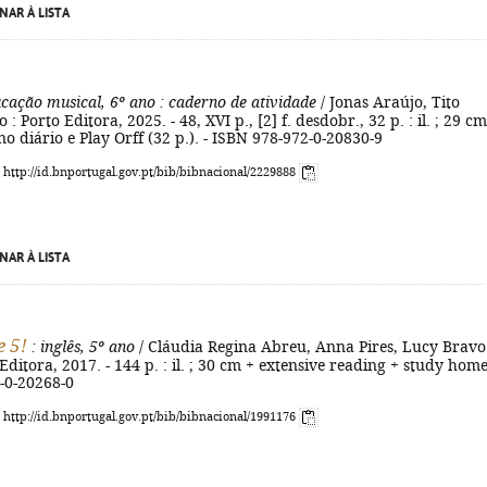
NAR À LISTA
ucação musical, 6º ano
: caderno de atividade
/ Jonas Araújo, Tito
o : Porto Editora, 2025. - 48, XVI p., [2] f. desdobr., 32 p. : il. ; 29 cm
no diário e Play Orff (32 p.). - ISBN 978-972-0-20830-9
: http://id.bnportugal.gov.pt/bib/bibnacional/2229888
NAR À LISTA
e 5!
: inglês, 5º ano
/ Cláudia Regina Abreu, Anna Pires, Lucy Bravo.
Editora, 2017. - 144 p. : il. ; 30 cm + extensive reading + study home
-0-20268-0
: http://id.bnportugal.gov.pt/bib/bibnacional/1991176