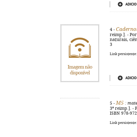
ADICIO
Cadernos
4 -
reimp.]. - Port
naturais, ciê
3
Link persistente
ADICIO
M5
5 -
: mate
3ª reimp.]. - 
ISBN 978-972
Link persistente