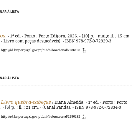
NAR À LISTA
tos
. - 1ª ed. - Porto : Porto Editora, 2026. - [10] p. : muito il. ; 15 cm. 
- Livro com peças destacáveis). - ISBN 978-972-0-72929-3
: http://id.bnportugal.gov.pt/bib/bibnacional/2286190
NAR À LISTA
 Livro quebra-cabeças
/ Diana Almeida. - 1ª ed. - Porto : Porto
 - [6] p. : il. ; 21 cm. - (Canal Panda). - ISBN 978-972-0-72834-0
: http://id.bnportugal.gov.pt/bib/bibnacional/2286192