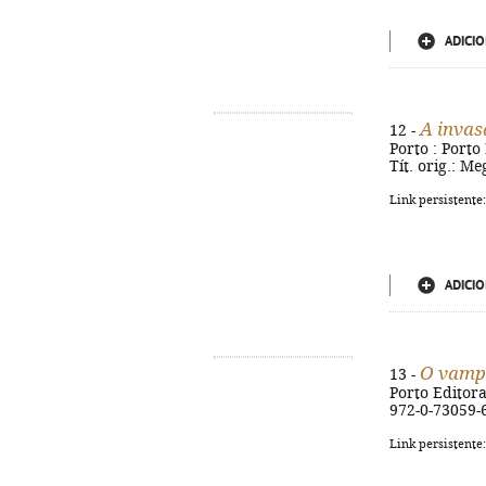
ADICIO
A inva
12 -
Porto : Porto 
Tít. orig.: M
Link persistente
ADICIO
O vamp
13 -
Porto Editora,
972-0-73059-
Link persistente