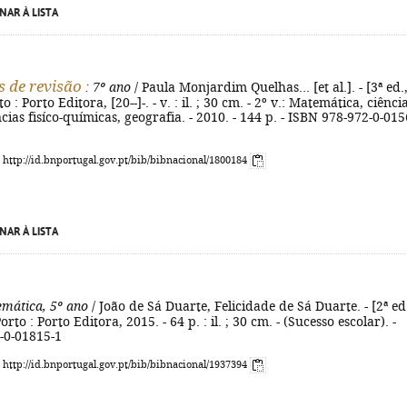
NAR À LISTA
 de revisão
: 7º ano
/ Paula Monjardim Quelhas... [et al.]. - [3ª ed.,
o : Porto Editora, [20--]-. - v. : il. ; 30 cm. - 2º v.: Matemática, ciênci
ncias fisíco-químicas, geografia. - 2010. - 144 p. - ISBN 978-972-0-015
: http://id.bnportugal.gov.pt/bib/bibnacional/1800184
NAR À LISTA
mática, 5º ano
/ João de Sá Duarte, Felicidade de Sá Duarte. - [2ª ed
Porto : Porto Editora, 2015. - 64 p. : il. ; 30 cm. - (Sucesso escolar). -
-0-01815-1
: http://id.bnportugal.gov.pt/bib/bibnacional/1937394