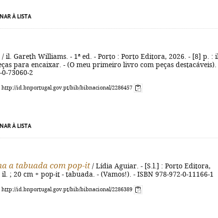
NAR À LISTA
/ il. Gareth Williams. - 1ª ed. - Porto : Porto Editora, 2026. - [8] p. : il
ças para encaixar. - (O meu primeiro livro com peças destacáveis). 
-0-73060-2
: http://id.bnportugal.gov.pt/bib/bibnacional/2286457
NAR À LISTA
na a tabuada com pop-it
/ Lídia Aguiar. - [S.l.] : Porto Editora,
: il. ; 20 cm + pop-it - tabuada. - (Vamos!). - ISBN 978-972-0-11166-1
: http://id.bnportugal.gov.pt/bib/bibnacional/2286389