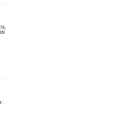
78,
SBN
 :