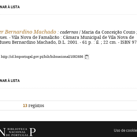
NAR À LISTA
er Bernardino Machado
: cadernos
/ Maria da Conceição Couto ; 
es. - Vila Nova de Famalicão : Câmara Municipal de Vila Nova de
useu Bernardino Machado, D.L. 2001. - 61 p. : il. ; 22 cm. - ISBN 97
: http://id.bnportugal.gov.pt/bib/bibnacional/1082686
NAR À LISTA
13
registos
Uso de cookie