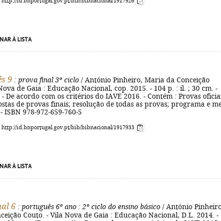
: http://id.bnportugal.gov.pt/bib/bibnacional/1917926
NAR À LISTA
s 9
: prova final 3º ciclo
/ António Pinheiro, Maria da Conceição
Nova de Gaia : Educação Nacional, cop. 2015. - 104 p. : il. ; 30 cm. -
. - De acordo com os critérios do IAVE 2016. - Contém : Provas oficia
stas de provas finais; resolução de todas as provas; programa e m
 - ISBN 978-972-659-760-5
: http://id.bnportugal.gov.pt/bib/bibnacional/1917933
NAR À LISTA
nal 6
: português 6º ano
: 2º ciclo do ensino básico
/ António Pinheiro
eição Couto. - Vila Nova de Gaia : Educação Nacional, D.L. 2014. -