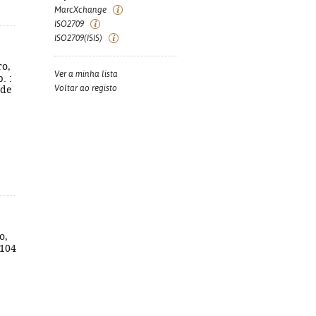
MarcXchange
ISO2709
ISO2709(ISIS)
ro,
Ver a minha lista
. :
Voltar ao registo
 de
o,
 104