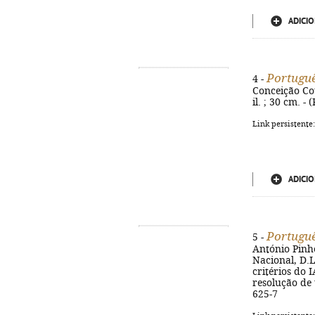
ADICIO
Portugu
4 -
Conceição Cou
il. ; 30 cm. -
Link persistente
ADICIO
Portugu
5 -
António Pinh
Nacional, D.L.
critérios do 
resolução de 
625-7