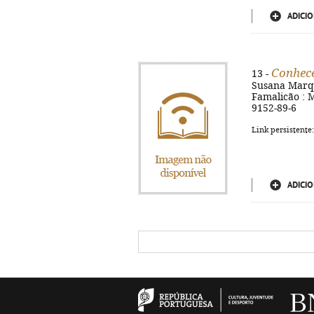
ADICIO
Conhec
13 -
Susana Marqu
Famalicão : M
9152-89-6
Link persistente
ADICIO