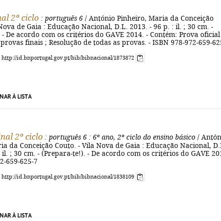
al 2º ciclo
: português 6
/ António Pinheiro, Maria da Conceição
Nova de Gaia : Educação Nacional, D.L. 2013. - 96 p. : il. ; 30 cm. -
. - De acordo com os critérios do GAVE 2014. - Contém: Prova oficial 
provas finais ; Resolução de todas as provas. - ISBN 978-972-659-62
: http://id.bnportugal.gov.pt/bib/bibnacional/1873872
NAR À LISTA
nal 2º ciclo
: português 6
: 6º ano, 2º ciclo do ensino básico
/ Antón
ia da Conceição Couto. - Vila Nova de Gaia : Educação Nacional, D.
: il. ; 30 cm. - (Prepara-te!). - De acordo com os critérios do GAVE 20
72-659-625-7
: http://id.bnportugal.gov.pt/bib/bibnacional/1838109
NAR À LISTA