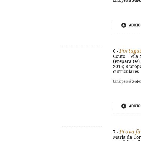
Link persistente
ADICIO
Portuguê
6 -
Couto. - Vila 
(Prepara-te!)
2015; 8 propo
curriculares.
Link persistente
ADICIO
Prova fi
7 -
Maria da Conc