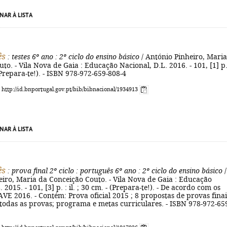
NAR À LISTA
ês
: testes 6º ano
: 2º ciclo do ensino básico
/ António Pinheiro, Mari
to. - Vila Nova de Gaia : Educação Nacional, D.L. 2016. - 101, [1] p.
 (Prepara-te!). - ISBN 978-972-659-808-4
: http://id.bnportugal.gov.pt/bib/bibnacional/1934913
NAR À LISTA
ês
: prova final 2º ciclo
: português 6º ano
: 2º ciclo do ensino básico
/
eiro, Maria da Conceição Couto. - Vila Nova de Gaia : Educação
 2015. - 101, [3] p. : il. ; 30 cm. - (Prepara-te!). - De acordo com os
IAVE 2016. - Contém: Prova oficial 2015 ; 8 propostas de provas finai
todas as provas; programa e metas curriculares. - ISBN 978-972-65