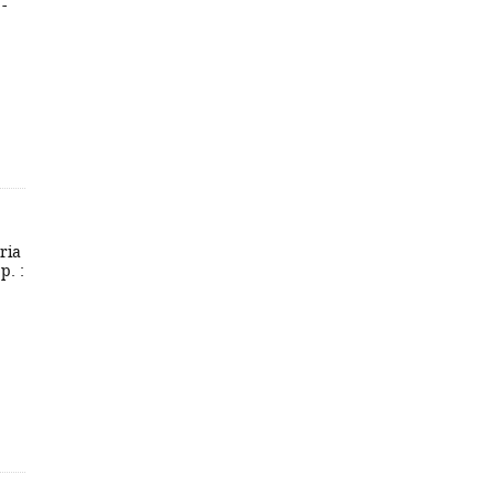
-
ria
p. :