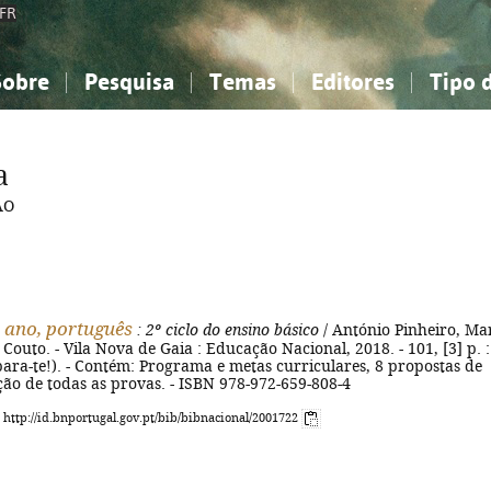
FR
Sobre
Pesquisa
Temas
Editores
Tipo 
obre a Bibliografia Nacional
imples
onhecimento, Informação...
onhecimento, Informação...
Combinada
A minha lista
Como utilizar
Filosofia, psicologia...
Filosofia, psicologia...
Perguntas frequente
a
iências sociais...
iências sociais...
Ciências exatas e naturais...
Ciências exatas e naturais...
AO
rte, desporto...
rte, desporto...
Literatura, linguística...
Literatura, linguística...
º ano, português
: 2º ciclo do ensino básico
/ António Pinheiro, Ma
Couto. - Vila Nova de Gaia : Educação Nacional, 2018. - 101, [3] p. : i
para-te!). - Contém: Programa e metas curriculares, 8 propostas de
ução de todas as provas. - ISBN 978-972-659-808-4
: http://id.bnportugal.gov.pt/bib/bibnacional/2001722