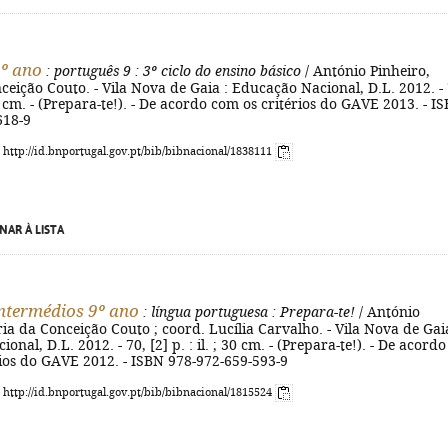
9º ano
: português 9
: 3º ciclo do ensino básico
/ António Pinheiro,
eição Couto. - Vila Nova de Gaia : Educação Nacional, D.L. 2012. - 
 30 cm. - (Prepara-te!). - De acordo com os critérios do GAVE 2013. - I
618-9
: http://id.bnportugal.gov.pt/bib/bibnacional/1838111
NAR À LISTA
intermédios 9º ano
: língua portuguesa
: Prepara-te!
/ António
ia da Conceição Couto ; coord. Lucília Carvalho. - Vila Nova de Gaia
nal, D.L. 2012. - 70, [2] p. : il. ; 30 cm. - (Prepara-te!). - De acordo
rios do GAVE 2012. - ISBN 978-972-659-593-9
: http://id.bnportugal.gov.pt/bib/bibnacional/1815524