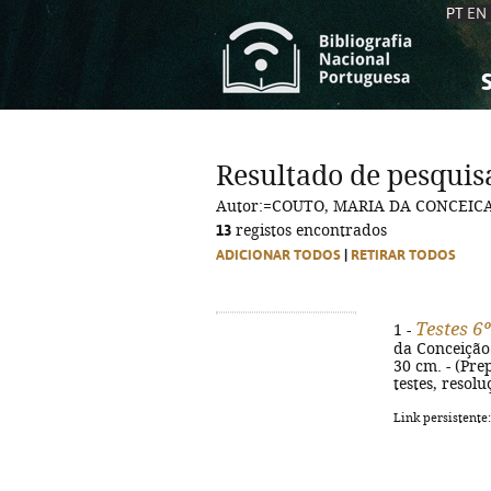
PT
EN
S
S
C
C
Resultado de pesquis
C
C
Autor:=COUTO, MARIA DA CONCEIC
A
A
13
registos encontrados
ADICIONAR TODOS
|
RETIRAR TODOS
Testes 6
1 -
da Conceição 
30 cm. - (Pre
testes, resol
Link persistente