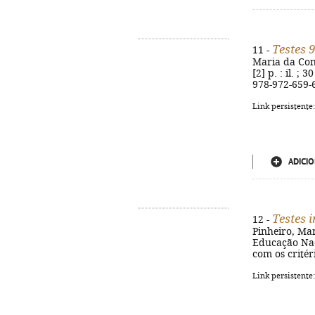
Testes 
11 -
Maria da Conc
[2] p. : il. ;
978-972-659-
Link persistente
ADICIO
Testes 
12 -
Pinheiro, Mar
Educação Nacio
com os crité
Link persistente