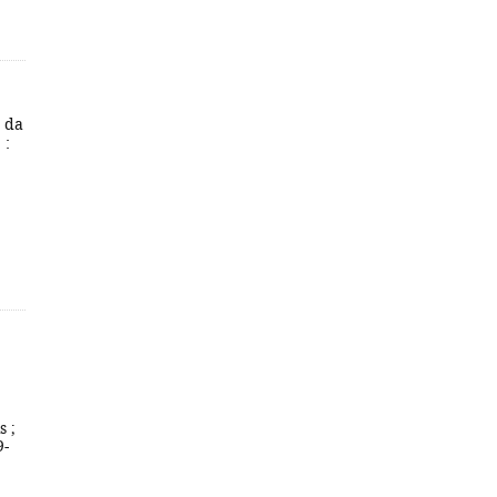
a da
 :
s ;
9-