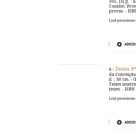
101, [3] p. : 
Contém: Prova
provas. - ISB
Link persistente
ADICIO
Testes 9
8 -
da Conceição 
il. ; 30 cm. 
Testes interm
testes. - ISB
Link persistente
ADICIO