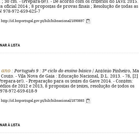
il. ; 30 cm. - (Prepara-te!). - De acordo com os critérios do IAVE 2015. 
 oficial 2014 ; 8 propostas de provas finais ; Resolução de todas as
N 978-972-659-625-7
: http://id.bnportugal.gov.pt/bib/bibnacional/1890697
NAR À LISTA
º ano
: Português 9
: 3º ciclo do ensino básico
/ António Pinheiro, Ma
Couto. - Vila Nova de Gaia : Educação Nacional, D.L. 2013. - 78, [2] 
- (Prepara-te!). - Preparação para os testes do Gave 2014. - Contém:
édios de 2012 e 2013, 8 propostas de testes, resolução de todos os
N 978-972-659-618-9
: http://id.bnportugal.gov.pt/bib/bibnacional/1873865
NAR À LISTA