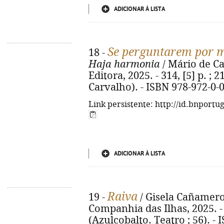
ADICIONAR À LISTA
Se perguntarem por m
18 -
Haja harmonia
/ Mário de Car
Editora, 2025. - 314, [5] p. ;
Carvalho). - ISBN 978-972-0-
Link persistente: http://id.bnportu
ADICIONAR À LISTA
Raiva
19 -
/ Gisela Cañamero. 
Companhia das Ilhas, 2025. - 6
(Azulcobalto. Teatro ; 56). -