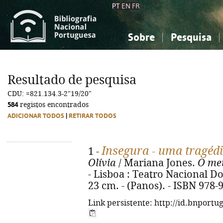
PT
EN
FR
Sobre
Pesquisa
Sobre a Bibliografia Nacional
Simples
Conhecimento, Informação...
Conhecimento, Informação...
Combinada
A
Resultado de pesquisa
Ciências sociais...
Ciências sociais...
CDU: =821.134.3-2"19/20"
Arte, desporto...
Arte, desporto...
584
registos encontrados
ADICIONAR TODOS
|
RETIRAR TODOS
Insegura - uma tragéd
1 -
Olívia
/ Mariana Jones.
O meu
- Lisboa : Teatro Nacional Dona
23 cm. - (Panos). - ISBN 978-
Link persistente: http://id.bnportu