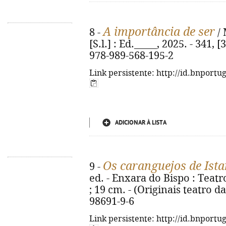
A importância de ser
8 -
/ 
[S.l.] : Ed._____, 2025. - 341, [
978-989-568-195-2
Link persistente: http://id.bnportu
ADICIONAR À LISTA
Os caranguejos de Ist
9 -
ed. - Enxara do Bispo : Teatro 
; 19 cm. - (Originais teatro da
98691-9-6
Link persistente: http://id.bnportu