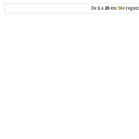
De
1
a
20
em
584
regist