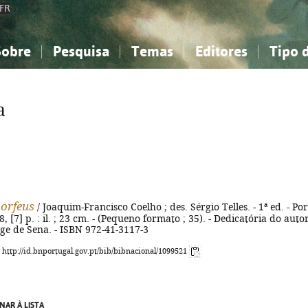
FR
Sobre
Pesquisa
Temas
Editores
Tipo 
obre a Bibliografia Nacional
imples
onhecimento, Informação...
onhecimento, Informação...
Combinada
A minha lista
Como utilizar
Filosofia, psicologia...
Filosofia, psicologia...
Perguntas frequente
a
iências sociais...
iências sociais...
Ciências exatas e naturais...
Ciências exatas e naturais...
rte, desporto...
rte, desporto...
Literatura, linguística...
Literatura, linguística...
orfeus
/ Joaquim-Francisco Coelho ; des. Sérgio Telles. - 1ª ed. - Por
8, [7] p. : il. ; 23 cm. - (Pequeno formato ; 35). - Dedicatória do autor
rge de Sena. - ISBN 972-41-3117-3
: http://id.bnportugal.gov.pt/bib/bibnacional/1099521
NAR À LISTA