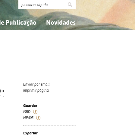
de Publicação
Novidades
s
Religião...
Religião...
Ciências aplicadas...
Ciências aplicadas...
História, geografia, biografias...
História, geografia, biografias...
Enviar por email
to :
Imprimir página
. -
Guardar
ISBD
NP405
Exportar