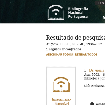
PT
EN
S
S
C
C
Resultado de pesquis
C
C
Autor:=TELLES, SERGIO, 1936-2022
A
A
1
registos encontrados
ADICIONAR TODOS
|
RETIRAR TODOS
Os meus 
1 -
Asa, 2002. - 6
Biblioteca Jo
Link persistente
ADICIO