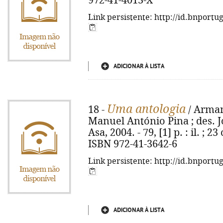
972-41-4013-X
Link persistente: http://id.bnportu
ADICIONAR À LISTA
Uma antologia
18 -
/ Arman
Manuel António Pina ; des. Jo
Asa, 2004. - 79, [1] p. : il. ; 
ISBN 972-41-3642-6
Link persistente: http://id.bnportu
ADICIONAR À LISTA