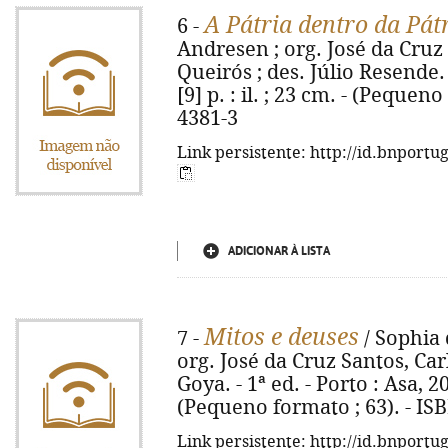
A Pátria dentro da Pát
6 -
Andresen ; org. José da Cruz
Queirós ; des. Júlio Resende. -
[9] p. : il. ; 23 cm. - (Pequen
4381-3
Link persistente: http://id.bnportu
ADICIONAR À LISTA
Mitos e deuses
7 -
/ Sophia
org. José da Cruz Santos, Ca
Goya. - 1ª ed. - Porto : Asa, 200
(Pequeno formato ; 63). - IS
Link persistente: http://id.bnportu