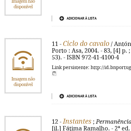
ADICIONAR À LISTA
Ciclo do cavalo
11 -
/ Antóni
Porto : Asa, 2004. - 83, [4] p
53). - ISBN 972-41-4100-4
Link persistente: http://id.bnportu
ADICIONAR À LISTA
Instantes
12 -
;
Permanênci
[il.] Fátima Ramalho. - 2ª ed. -