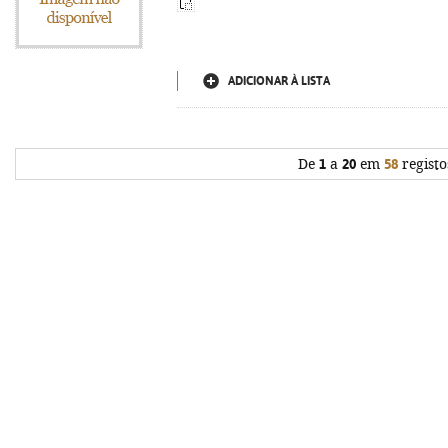
ADICIONAR À LISTA
De
1
a
20
em
58
registo