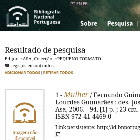
PT
EN
FR
Sobre
Pesquisa
Sobre a Bibliografia Nacional
Simples
Conhecimento, Informação...
Conhecimento, Informação...
Combinada
A
Resultado de pesquisa
Ciências sociais...
Ciências sociais...
Editor: =ASA, Colecção: =PEQUENO FORMATO
Arte, desporto...
Arte, desporto...
58
registos encontrados
ADICIONAR TODOS
|
RETIRAR TODOS
Mulher
1 -
/ Fernando Guima
Lourdes Guimarães ; des. José
Asa, 2006. - 94, [1] p. ; 23 cm
ISBN 972-41-4469-0
Link persistente: http://id.bnportu