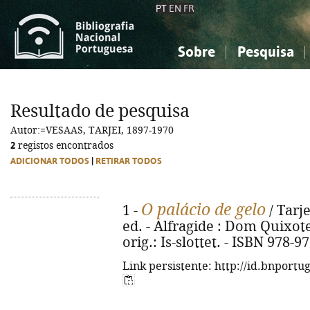
PT
EN
FR
Sobre
Pesquisa
Sobre a Bibliografia Nacional
Simples
Conhecimento, Informação...
Conhecimento, Informação...
Combinada
A
Resultado de pesquisa
Ciências sociais...
Ciências sociais...
Autor:=VESAAS, TARJEI, 1897-1970
Arte, desporto...
Arte, desporto...
2
registos encontrados
ADICIONAR TODOS
|
RETIRAR TODOS
O palácio de gelo
1 -
/ Tarje
ed. - Alfragide : Dom Quixote, 
orig.: Is-slottet. - ISBN 978-
Link persistente: http://id.bnportu