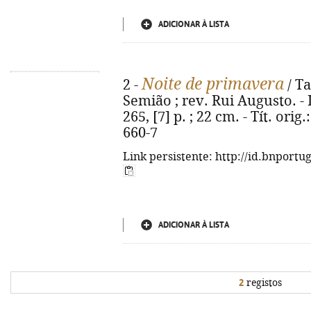
ADICIONAR À LISTA
Noite de primavera
2 -
/ Ta
Semião ; rev. Rui Augusto. - L
265, [7] p. ; 22 cm. - Tít. ori
660-7
Link persistente: http://id.bnportu
ADICIONAR À LISTA
2
registos