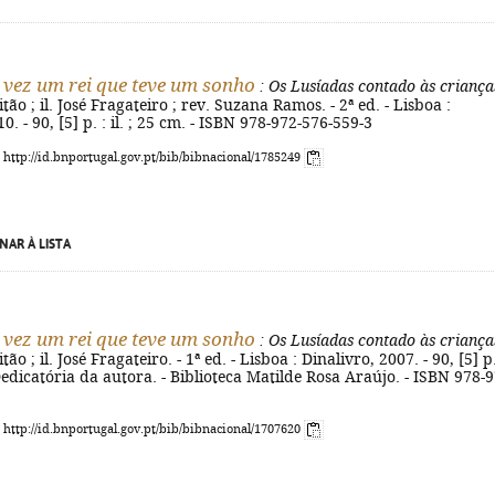
vez um rei que teve um sonho
: Os Lusíadas contado às criança
ão ; il. José Fragateiro ; rev. Suzana Ramos. - 2ª ed. - Lisboa :
0. - 90, [5] p. : il. ; 25 cm. - ISBN 978-972-576-559-3
: http://id.bnportugal.gov.pt/bib/bibnacional/1785249
NAR À LISTA
vez um rei que teve um sonho
: Os Lusíadas contado às criança
ão ; il. José Fragateiro. - 1ª ed. - Lisboa : Dinalivro, 2007. - 90, [5] p.
- Dedicatória da autora. - Biblioteca Matilde Rosa Araújo. - ISBN 978-9
: http://id.bnportugal.gov.pt/bib/bibnacional/1707620