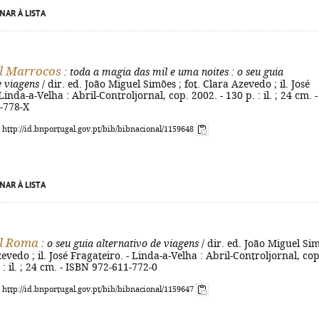
NAR À LISTA
l Marrocos
: toda a magia das mil e uma noites
: o seu guia
e viagens
/ dir. ed. João Miguel Simões ; fot. Clara Azevedo ; il. José
Linda-a-Velha : Abril-Controljornal, cop. 2002. - 130 p. : il. ; 24 cm. -
-778-X
: http://id.bnportugal.gov.pt/bib/bibnacional/1159648
NAR À LISTA
al Roma
: o seu guia alternativo de viagens
/ dir. ed. João Miguel Si
zevedo ; il. José Fragateiro. - Linda-a-Velha : Abril-Controljornal, cop
 : il. ; 24 cm. - ISBN 972-611-772-0
: http://id.bnportugal.gov.pt/bib/bibnacional/1159647