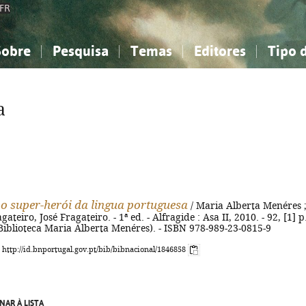
FR
Sobre
Pesquisa
Temas
Editores
Tipo 
obre a Bibliografia Nacional
imples
onhecimento, Informação...
onhecimento, Informação...
Combinada
A minha lista
Como utilizar
Filosofia, psicologia...
Filosofia, psicologia...
Perguntas frequente
a
iências sociais...
iências sociais...
Ciências exatas e naturais...
Ciências exatas e naturais...
rte, desporto...
rte, desporto...
Literatura, linguística...
Literatura, linguística...
o super-herói da lingua portuguesa
/ Maria Alberta Menéres ; 
teiro, José Fragateiro. - 1ª ed. - Alfragide : Asa II, 2010. - 92, [1] p.
- (Biblioteca Maria Alberta Menéres). - ISBN 978-989-23-0815-9
: http://id.bnportugal.gov.pt/bib/bibnacional/1846858
NAR À LISTA