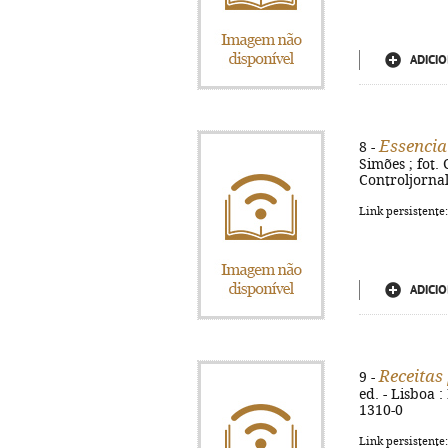
ADICIO
Essencia
8 -
Simões ; fot. 
Controljornal-
Link persistente
ADICIO
Receitas
9 -
ed. - Lisboa :
1310-0
Link persistente