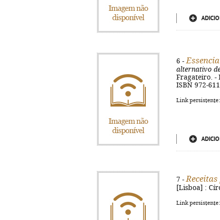
ADICIO
Essencia
6 -
alternativo d
Fragateiro. - 
ISBN 972-611
Link persistente
ADICIO
Receitas
7 -
[Lisboa] : Cír
Link persistente