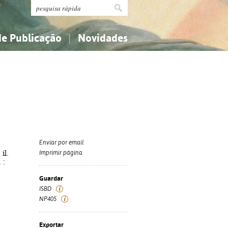
de Publicação
Novidades
s
Religião...
Religião...
Ciências aplicadas...
Ciências aplicadas...
História, geografia, biografias...
História, geografia, biografias...
Enviar por email
il.
Imprimir página
 :
Guardar
ISBD
NP405
Exportar