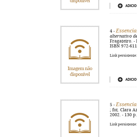
ADICIO
Essencia
4 -
alternativo d
Fragateiro. - 
ISBN 972-611
Link persistente
ADICIO
Essenci
5 -
; fot. Clara A
2002. - 130 p.
Link persistente