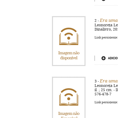
Era uma 
2 -
Leonoreta Leit
Dinalivro, 201
Link persistente
ADICIO
Era uma 
3 -
Leonoreta Leit
il. ; 25 cm. 
576-478-7
Link persistente