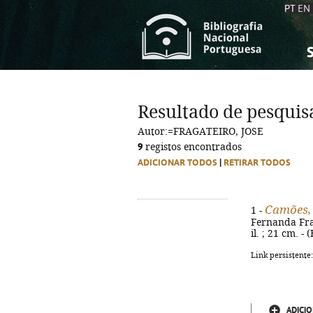
PT
EN
S
S
C
C
Resultado de pesquis
C
C
Autor:=FRAGATEIRO, JOSE
A
A
9
registos encontrados
ADICIONAR TODOS
|
RETIRAR TODOS
Camões, 
1 -
Fernanda Fraga
il. ; 21 cm. 
Link persistente
ADICIO