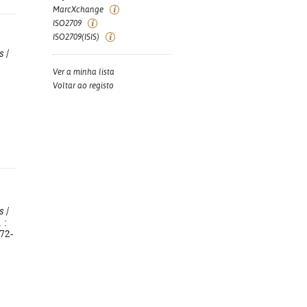
MarcXchange
ISO2709
ISO2709(ISIS)
s
/
Ver a minha lista
Voltar ao registo
s
/
 :
72-