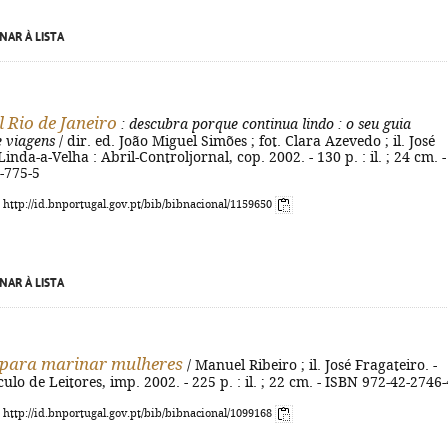
NAR À LISTA
l Rio de Janeiro
: descubra porque continua lindo
: o seu guia
e viagens
/ dir. ed. João Miguel Simões ; fot. Clara Azevedo ; il. José
Linda-a-Velha : Abril-Controljornal, cop. 2002. - 130 p. : il. ; 24 cm. -
-775-5
: http://id.bnportugal.gov.pt/bib/bibnacional/1159650
NAR À LISTA
 para marinar mulheres
/ Manuel Ribeiro ; il. José Fragateiro. -
culo de Leitores, imp. 2002. - 225 p. : il. ; 22 cm. - ISBN 972-42-2746-
: http://id.bnportugal.gov.pt/bib/bibnacional/1099168