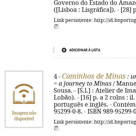
Governo do Estado do Amazonas
([Lisboa : Lisgráfica]). - [28] p
Link persistente: http://id.bnportu
ADICIONAR À LISTA
Caminhos de Minas
4 -
: u
=
a journey to Minas
/ Manuel
Sousa. - [S.l.] : Atelier de I
Lobão). - [16] p. a 2 colns : i
português e inglês. - Contém 
95299-0-8. - ISBN 989-95299-
Link persistente: http://id.bnportu