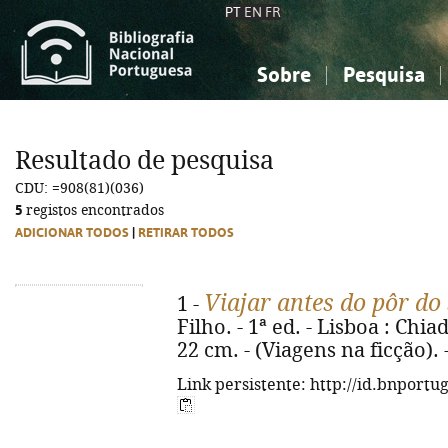
PT
EN
FR
Sobre
Pesquisa
Sobre a Bibliografia Nacional
Simples
Conhecimento, Informação...
Conhecimento, Informação...
Combinada
A
Resultado de pesquisa
Ciências sociais...
Ciências sociais...
CDU: =908(81)(036)
Arte, desporto...
Arte, desporto...
5
registos encontrados
ADICIONAR TODOS
|
RETIRAR TODOS
Viajar antes do pôr do 
1 -
Filho. - 1ª ed. - Lisboa : Chiad
22 cm. - (Viagens na ficção).
Link persistente: http://id.bnportu