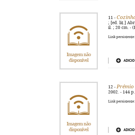
Cozinha
11 -
; [ed. lit.] A
il. ; 20 cm. -
Link persistente
ADICIO
Prémio 
12 -
2002. - 144 p.
Link persistente
ADICIO