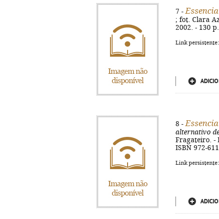
Essenci
7 -
; fot. Clara A
2002. - 130 p.
Link persistente
ADICIO
Essencia
8 -
alternativo d
Fragateiro. - 
ISBN 972-611
Link persistente
ADICIO