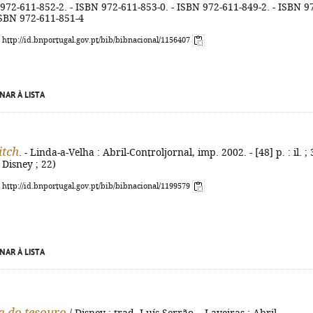
 972-611-852-2. - ISBN 972-611-853-0. - ISBN 972-611-849-2. - ISBN 9
ISBN 972-611-851-4
: http://id.bnportugal.gov.pt/bib/bibnacional/1156407
NAR À LISTA
itch
. - Linda-a-Velha : Abril-Controljornal, imp. 2002. - [48] p. : il. ; 
 Disney ; 22)
: http://id.bnportugal.gov.pt/bib/bibnacional/1199579
NAR À LISTA
a do tesouro