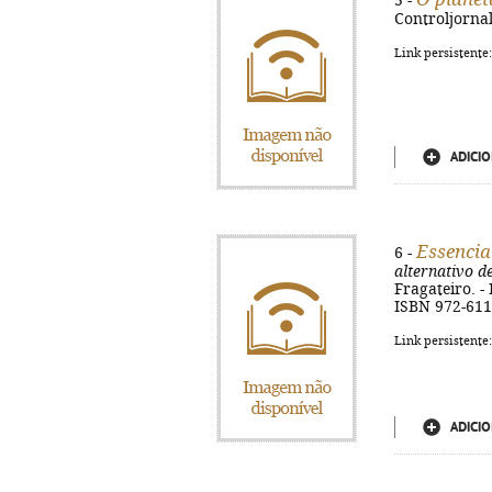
5 -
Controljornal,
Link persistente
ADICIO
Essencia
6 -
alternativo d
Fragateiro. - 
ISBN 972-611
Link persistente
ADICIO