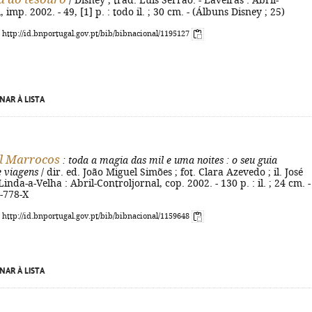
/ Disney ; trad. Luís Serrão. - Laveiras : Abril-
 imp. 2002. - 49, [1] p. : todo il. ; 30 cm. - (Álbuns Disney ; 25)
: http://id.bnportugal.gov.pt/bib/bibnacional/1195127
NAR À LISTA
l Marrocos
: toda a magia das mil e uma noites
: o seu guia
e viagens
/ dir. ed. João Miguel Simões ; fot. Clara Azevedo ; il. José
Linda-a-Velha : Abril-Controljornal, cop. 2002. - 130 p. : il. ; 24 cm. -
-778-X
: http://id.bnportugal.gov.pt/bib/bibnacional/1159648
NAR À LISTA