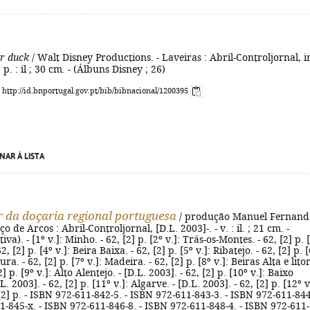
r duck
/ Walt Disney Productions. - Laveiras : Abril-Controljornal, 
] p. : il ; 30 cm. - (Álbuns Disney ; 26)
: http://id.bnportugal.gov.pt/bib/bibnacional/1200395
NAR À LISTA
 da doçaria regional portuguesa
/ produção Manuel Fernand
ço de Arcos : Abril-Controljornal, [D.L. 2003]-. - v. : il. ; 21 cm. -
iva). - [1º v.]: Minho. - 62, [2] p. [2º v.]: Trás-os-Montes. - 62, [2] p. 
2, [2] p. [4º v.]: Beira Baixa. - 62, [2] p. [5º v.]: Ribatejo. - 62, [2] p. 
ra. - 62, [2] p. [7º v.]: Madeira. - 62, [2] p. [8º v.]: Beiras Alta e litor
2] p. [9º v.]: Alto Alentejo. - [D.L. 2003]. - 62, [2] p. [10º v.]: Baixo
L. 2003]. - 62, [2] p. [11º v.]: Algarve. - [D.L. 2003]. - 62, [2] p. [12º v
 [2] p. - ISBN 972-611-842-5. - ISBN 972-611-843-3. - ISBN 972-611-844
1-845-x. - ISBN 972-611-846-8. - ISBN 972-611-848-4. - ISBN 972-611-