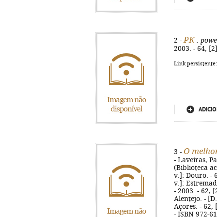
PK
2 -
: powe
2003. - 64, [2
Link persistente
ADICIO
O melhor
3 -
- Laveiras, Pa
(Biblioteca act
v.]: Douro. - 6
v.]: Estremadu
- 2003. - 62, [
Alentejo. - [D.
Açores. - 62,
- ISBN 972-61