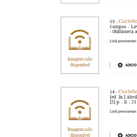
Cozinha
13 -
Campos. - Lave
- (Biblioteca 
Link persistente
ADICIO
Cozinha
14 -
[ed. lit.] Abr
[2] p. : il. ;
Link persistente
ADICIO