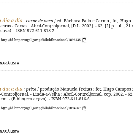
 dia a dia
: carne de vaca
/ ed. Bárbara Palla e Carmo ; fot. Hugo
iras - Caxias : Abril-Controljornal, [D.L. 2002]. - 62, [2] p. : il. ; 21
activa). - ISBN 972-611-818-2
: http://id.bnportugal.gov.pt/bib/bibnacional/1096435
NAR À LISTA
 dia a dia
: peixe
/ produção Manuela Freitas ; fot. Hugo Campos 
il-Controljornal. - Linda-a-Velha : Abril-Controljornal, cop. 2002. - 62
 21 cm. - (Biblioteca activa). - ISBN 972-611-816-6
: http://id.bnportugal.gov.pt/bib/bibnacional/1094667
NAR À LISTA