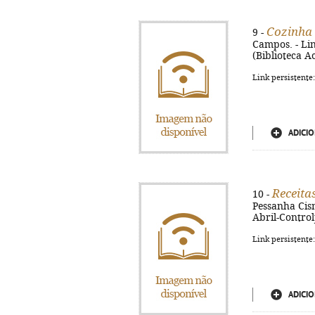
Cozinha 
9 -
Campos. - Lind
(Biblioteca A
Link persistente
ADICIO
Receita
10 -
Pessanha Cisn
Abril-Controlj
Link persistente
ADICIO