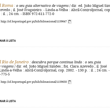
al Roma
: o seu guia alternativo de viagens
/ dir. ed. João Miguel Si
zevedo ; il. José Fragateiro. - Linda-a-Velha : Abril-Controljornal, cop
 : il. ; 24 cm. - ISBN 972-611-772-0
: http://id.bnportugal.gov.pt/bib/bibnacional/1159647
NAR À LISTA
l Rio de Janeiro
: descubra porque continua lindo
: o seu guia
e viagens
/ dir. ed. João Miguel Simões ; fot. Clara Azevedo ; il. José
Linda-a-Velha : Abril-Controljornal, cop. 2002. - 130 p. : il. ; 24 cm. -
-775-5
: http://id.bnportugal.gov.pt/bib/bibnacional/1159650
NAR À LISTA