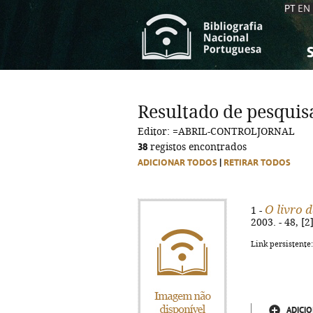
PT
EN
S
S
C
C
Resultado de pesquis
C
C
Editor: =ABRIL-CONTROLJORNAL
A
A
38
registos encontrados
ADICIONAR TODOS
|
RETIRAR TODOS
O livro d
1 -
2003. - 48, [2
Link persistente
ADICIO