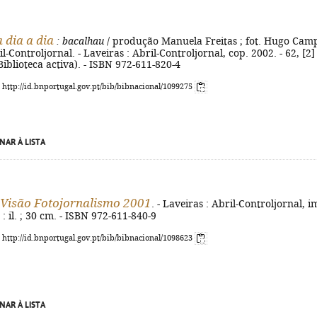
 dia a dia
: bacalhau
/ produção Manuela Freitas ; fot. Hugo Cam
bril-Controljornal. - Laveiras : Abril-Controljornal, cop. 2002. - 62, [2] 
 (Biblioteca activa). - ISBN 972-611-820-4
: http://id.bnportugal.gov.pt/bib/bibnacional/1099275
NAR À LISTA
Visão Fotojornalismo 2001
. - Laveiras : Abril-Controljornal, i
 : il. ; 30 cm. - ISBN 972-611-840-9
: http://id.bnportugal.gov.pt/bib/bibnacional/1098623
NAR À LISTA