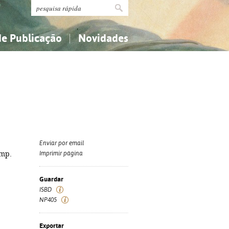
de Publicação
Novidades
s
Religião...
Religião...
Ciências aplicadas...
Ciências aplicadas...
História, geografia, biografias...
História, geografia, biografias...
Enviar por email
imp.
Imprimir página
Guardar
ISBD
NP405
Exportar