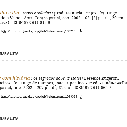
dia a dia
: sopas e saladas
/ prod. Manuela Freitas ; fot. Hugo
a-a-Velha : Abril-Controljornal, cop. 2002. - 62, [2] p. : il. ; 20 cm. -
ctiva). - ISBN 972-611-815-8
: http://id.bnportugal.gov.pt/bib/bibnacional/1092195
NAR À LISTA
s com história
: os segredos do Aviz Hotel
/ Berenice Rugeroni
eiros ; fot. Hugo de Campos, Joao Cupertino. - 2ª ed. - Linda-a-Velha
ornal, Imp. 2002. - 207 p. : il. ; 31 cm. - ISBN 972-611-662-7
: http://id.bnportugal.gov.pt/bib/bibnacional/1099389
NAR À LISTA