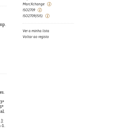
MarcXchange
ISO2709
ISO2709(ISIS)
imp.
Ver a minha lista
Voltar ao registo
es.
[3º
[6º
al.
.]:
-1.