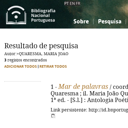
PT
EN
FR
Sobre
Pesquisa
Sobre a Bibliografia Nacional
Simples
Conhecimento, Informação...
Conhecimento, Informação...
Combinada
A
Resultado de pesquisa
Ciências sociais...
Ciências sociais...
Autor:=QUARESMA, MARIA JOAO
Arte, desporto...
Arte, desporto...
3
registos encontrados
ADICIONAR TODOS
|
RETIRAR TODOS
Mar de palavras
1 -
/ coord
Quaresma ; il. Maria João Qu
1ª ed. - [S.l.] : Antologia Poéti
Link persistente: http://id.bnportu