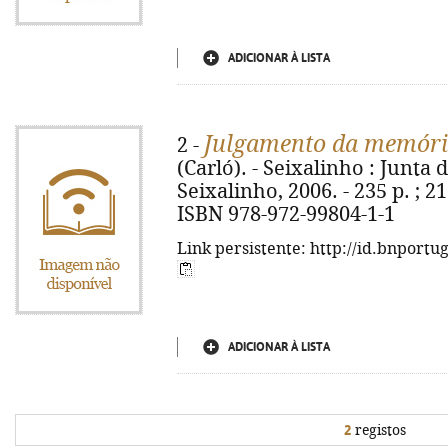
ADICIONAR À LISTA
Julgamento da memór
2 -
(Carló). - Seixalinho : Junta
Seixalinho, 2006. - 235 p. ; 2
ISBN 978-972-99804-1-1
Link persistente: http://id.bnportu
ADICIONAR À LISTA
2
registos