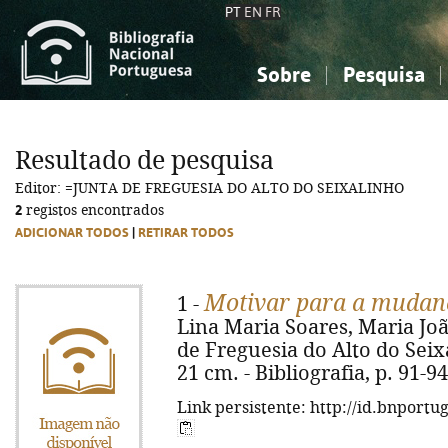
PT
EN
FR
Sobre
Pesquisa
Sobre a Bibliografia Nacional
Simples
Conhecimento, Informação...
Conhecimento, Informação...
Combinada
A
Resultado de pesquisa
Ciências sociais...
Ciências sociais...
Editor: =JUNTA DE FREGUESIA DO ALTO DO SEIXALINHO
Arte, desporto...
Arte, desporto...
2
registos encontrados
ADICIONAR TODOS
|
RETIRAR TODOS
Motivar para a mudan
1 -
Lina Maria Soares, Maria Joã
de Freguesia do Alto do Seixali
21 cm. - Bibliografia, p. 91-94
Link persistente: http://id.bnportu