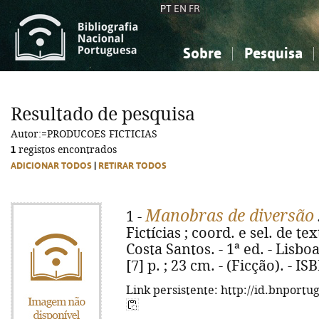
PT
EN
FR
Sobre
Pesquisa
Sobre a Bibliografia Nacional
Simples
Conhecimento, Informação...
Conhecimento, Informação...
Combinada
A
Resultado de pesquisa
Ciências sociais...
Ciências sociais...
Autor:=PRODUCOES FICTICIAS
Arte, desporto...
Arte, desporto...
1
registos encontrados
ADICIONAR TODOS
|
RETIRAR TODOS
Manobras de diversão
1 -
Fictícias ; coord. e sel. de 
Costa Santos. - 1ª ed. - Lisboa
[7] p. ; 23 cm. - (Ficção). - I
Link persistente: http://id.bnportu