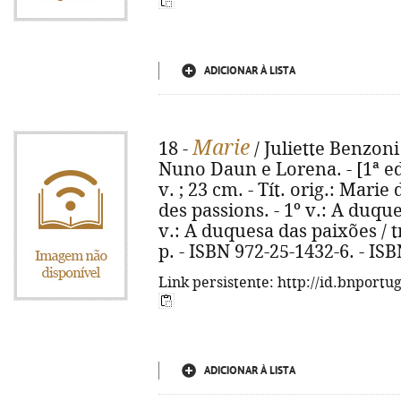
ADICIONAR À LISTA
Marie
18 -
/ Juliette Benzoni
Nuno Daun e Lorena. - [1ª ed.]
v. ; 23 cm. - Tít. orig.: Marie 
des passions. - 1º v.: A duques
v.: A duquesa das paixões / t
p. - ISBN 972-25-1432-6. - IS
Link persistente: http://id.bnportu
ADICIONAR À LISTA