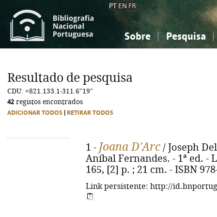
PT
EN
FR
Sobre
Pesquisa
Sobre a Bibliografia Nacional
Simples
Conhecimento, Informação...
Conhecimento, Informação...
Combinada
A
Resultado de pesquisa
Ciências sociais...
Ciências sociais...
CDU: =821.133.1-311.6"19"
Arte, desporto...
Arte, desporto...
42
registos encontrados
ADICIONAR TODOS
|
RETIRAR TODOS
Joana D'Arc
1 -
/ Joseph Del
Aníbal Fernandes. - 1ª ed. - L
165, [2] p. ; 21 cm. - ISBN 97
Link persistente: http://id.bnportu