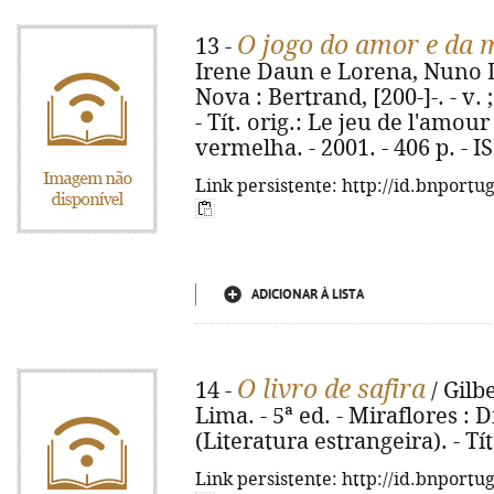
O jogo do amor e da 
13 -
Irene Daun e Lorena, Nuno D
Nova : Bertrand, [200-]-. - v.
- Tít. orig.: Le jeu de l'amour
vermelha. - 2001. - 406 p. - 
Link persistente: http://id.bnportu
ADICIONAR À LISTA
O livro de safira
14 -
/ Gilbe
Lima. - 5ª ed. - Miraflores : Dif
(Literatura estrangeira). - Tít
Link persistente: http://id.bnportu