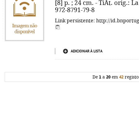
[8] p. ; 24 cm. - TiÂt. orig.: 
972-8791-79-8
Link persistente: http://id.bnportu
ADICIONAR À LISTA
De
1
a
20
em
42
registo