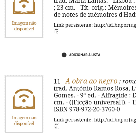
trad. Maria Lamas. - Lisboa : U
; 23 cm. - Tít. orig.: Mémoir
de notes de mémoires d'Hadr
Link persistente: http://id.bnportu
ADICIONAR À LISTA
A obra ao negro
11 -
: rom
trad. António Ramos Rosa, L
Gomes. - 9ª ed. - Alfragide : 
cm. - ([Ficção universal]). - T
ISBN 978-972-20-3760-0
Link persistente: http://id.bnportu