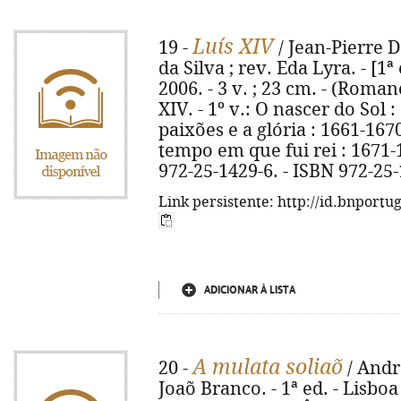
Luís XIV
19 -
/ Jean-Pierre D
da Silva ; rev. Eda Lyra. - [1ª
2006. - 3 v. ; 23 cm. - (Romanc
XIV. - 1º v.: O nascer do Sol :
paixões e a glória : 1661-1670.
tempo em que fui rei : 1671-17
972-25-1429-6. - ISBN 972-25-
Link persistente: http://id.bnportu
ADICIONAR À LISTA
A mulata soliaõ
20 -
/ Andr
Joaõ Branco. - 1ª ed. - Lisboa