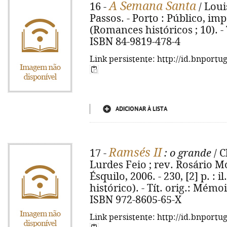
A Semana Santa
16 -
/ Loui
Passos. - Porto : Público, imp.
(Romances históricos ; 10). - 
ISBN 84-9819-478-4
Link persistente: http://id.bnportu
ADICIONAR À LISTA
Ramsés II
17 -
: o grande
/ C
Lurdes Feio ; rev. Rosário Mor
Ésquilo, 2006. - 230, [2] p. : 
histórico). - Tít. orig.: Mémo
ISBN 972-8605-65-X
Link persistente: http://id.bnportu