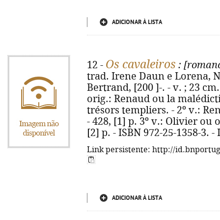
ADICIONAR À LISTA
Os cavaleiros
12 -
: [romanc
trad. Irene Daun e Lorena, N
Bertrand, [200 ]-. - v. ; 23 cm
orig.: Renaud ou la malédictio
trésors templiers. - 2º v.: Re
- 428, [1] p. 3º v.: Olivier ou
[2] p. - ISBN 972-25-1358-3. 
Link persistente: http://id.bnportu
ADICIONAR À LISTA