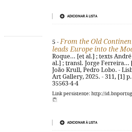
ADICIONAR À LISTA
From the Old Continent
5 -
leads Europe into the Mo
Roque... [et al.] ; texts And
al.] ; transl. Jorge Ferreira...
João Krull, Pedro Lobo. - Li
Art Gallery, 2025. - 311, [1] p.
35563-4-4
Link persistente: http://id.bnportu
ADICIONAR À LISTA