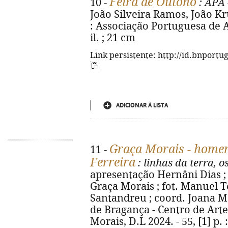
Feira de Outono
10 -
: APA 
João Silveira Ramos, João Kru
: Associação Portuguesa de Ant
il. ; 21 cm
Link persistente: http://id.bnportu
ADICIONAR À LISTA
Graça Morais - home
11 -
Ferreira
: linhas da terra, o
apresentação Hernâni Dias ;
Graça Morais ; fot. Manuel T
Santandreu ; coord. Joana Mo
de Bragança - Centro de Ar
Morais, D.L 2024. - 55, [1] p. :