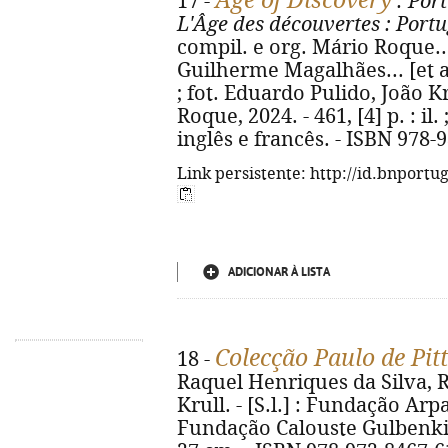
Age of Discovery
17 -
: Port
L'Âge des découvertes
: Portu
compil. e org. Mário Roque... 
Guilherme Magalhães... [et al.
; fot. Eduardo Pulido, João K
Roque, 2024. - 461, [4] p. : il
inglês e francês. - ISBN 978-
Link persistente: http://id.bnportu
ADICIONAR À LISTA
Colecção Paulo de Pit
18 -
Raquel Henriques da Silva, R
Krull. - [S.l.] : Fundação Arp
Fundação Calouste Gulbenkian, 