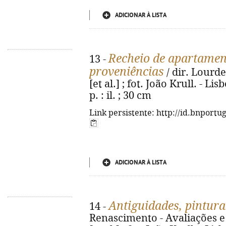
ADICIONAR À LISTA
Recheio de apartamen
13 -
proveniências
/ dir. Lourde
[et al.] ; fot. João Krull. - L
p. : il. ; 30 cm
Link persistente: http://id.bnportu
ADICIONAR À LISTA
Antiguidades, pintura
14 -
Renascimento - Avaliações e L