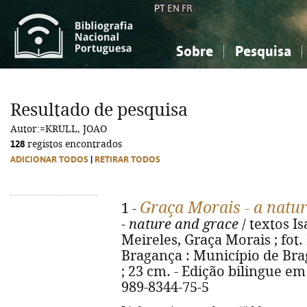
PT
EN
FR
Sobre
Pesquisa
Sobre a Bibliografia Nacional
Simples
Conhecimento, Informação...
Conhecimento, Informação...
Combinada
A
Resultado de pesquisa
Ciências sociais...
Ciências sociais...
Autor:=KRULL, JOAO
Arte, desporto...
Arte, desporto...
128
registos encontrados
ADICIONAR TODOS
|
RETIRAR TODOS
Graça Morais - a natur
1 -
- nature and grace
/ textos I
Meireles, Graça Morais ; fot.
Bragança : Município de Bragan
; 23 cm. - Edição bilingue em
989-8344-75-5