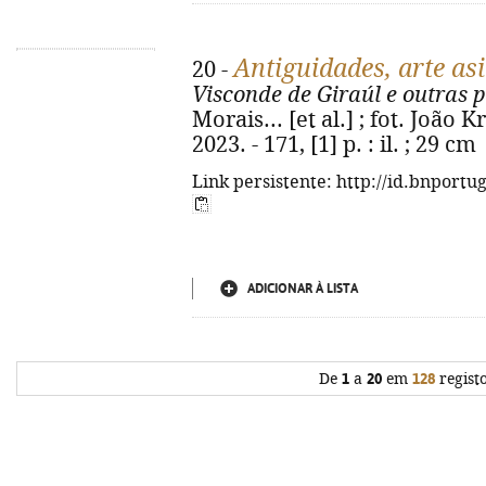
Antiguidades, arte asi
20 -
Visconde de Giraúl e outras 
Morais... [et al.] ; fot. João 
2023. - 171, [1] p. : il. ; 29 cm
Link persistente: http://id.bnportu
ADICIONAR À LISTA
De
1
a
20
em
128
regist